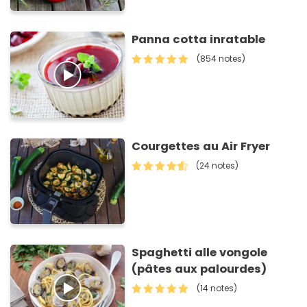
Panna cotta inratable
(854 notes)
Courgettes au Air Fryer
(24 notes)
Spaghetti alle vongole
(pâtes aux palourdes)
(14 notes)