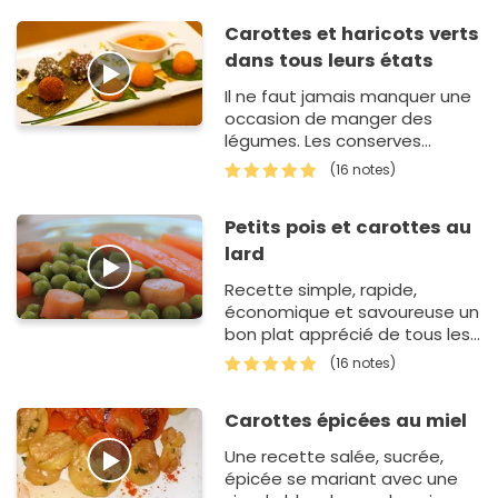
poissons d'eau de mer ou en…
Carottes et haricots verts
dans tous leurs états
Il ne faut jamais manquer une
occasion de manger des
légumes. Les conserves
offrent la possibilité, quelque
(16 notes)
soit la saison ou le temps
dont on dispose, de
Petits pois et carottes au
confectio…
lard
Recette simple, rapide,
économique et savoureuse un
bon plat apprécié de tous les
petits comme les grands.
(16 notes)
Carottes épicées au miel
Une recette salée, sucrée,
épicée se mariant avec une