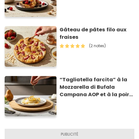
Gâteau de pâtes filo aux
fraises
(2 notes)
“Tagliatella farcita” à la
Mozzarella di Bufala
Campana AOP et à la poire
caramélisée, sur fondue et
tuiles croustillants de
Asiago AOP