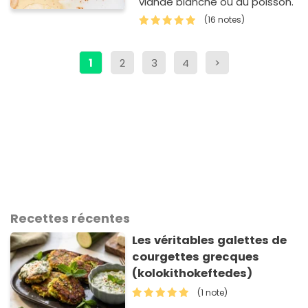
viande blanche ou du poisson.
(16 notes)
1
2
3
4
>
Recettes récentes
Les véritables galettes de
courgettes grecques
(kolokithokeftedes)
(1 note)