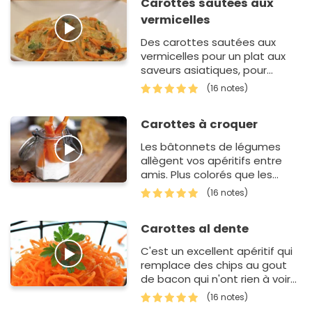
Carottes sautées aux
vermicelles
Des carottes sautées aux
vermicelles pour un plat aux
saveurs asiatiques, pour
régaler petits et grands.
(16 notes)
Carottes à croquer
Les bâtonnets de légumes
allègent vos apéritifs entre
amis. Plus colorés que les
chips, moins salissants et
(16 notes)
moins gras, ils ont tout pour
plaire. Mais ça vous le sa…
Carottes al dente
C'est un excellent apéritif qui
remplace des chips au gout
de bacon qui n'ont rien à voir
avec le bacon ou comme
(16 notes)
accompagnement pour les