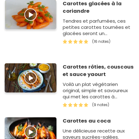
Carottes glacées à la
coriandre
Tendres et parfumées, ces
petites carottes tournées et
glacées seront un
accompagnement idéal pour
(16 notes)
une volaille ou une viande
blanche.
Carottes rôties, couscous
et sauce yaourt
Voilà un plat végétarien
original, simple et savoureux
qui met les carottes à
l'honneur. Faciles à préparer,
(9 notes)
ces carottes…
Carottes au coca
Une délicieuse recette aux
saveurs sucrées-salées.