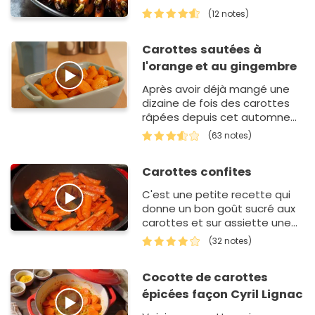
(12 notes)
Carottes sautées à
l'orange et au gingembre
Après avoir déjà mangé une
dizaine de fois des carottes
râpées depuis cet automne
et le début de l'hiver, ou les
(63 notes)
classiques "carottes lardons
oignons', j'ai voulu t…
Carottes confites
C'est une petite recette qui
donne un bon goût sucré aux
carottes et sur assiette une
belle couleur brillante
(32 notes)
Cocotte de carottes
épicées façon Cyril Lignac