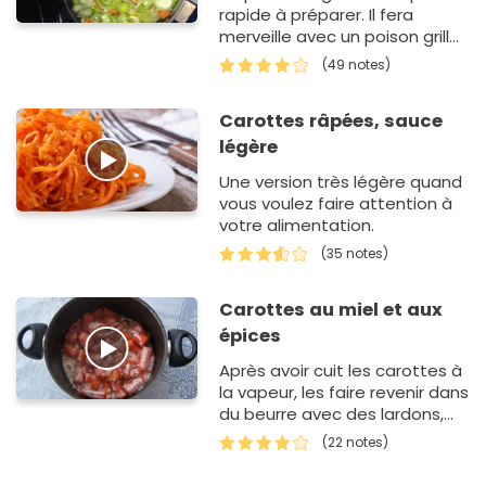
rapide à préparer. Il fera
merveille avec un poison grillé
ou en plat de légumes avec
(49 notes)
des pâte…
Carottes râpées, sauce
légère
Une version très légère quand
vous voulez faire attention à
votre alimentation.
(35 notes)
Carottes au miel et aux
épices
Après avoir cuit les carottes à
la vapeur, les faire revenir dans
du beurre avec des lardons,
rajouter du miel, les 4 épices,
(22 notes)
de la crème fraîche.