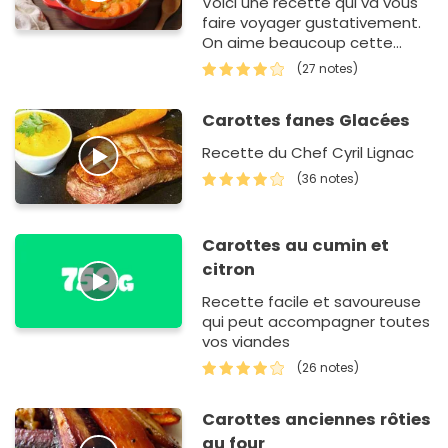
Voici une recette qui va vous
faire voyager gustativement.
On aime beaucoup cette
façon agréable de cuisiner les
(27 notes)
carottes avec des épices.
Carottes fanes Glacées
Recette du Chef Cyril Lignac
(36 notes)
Carottes au cumin et
citron
Recette facile et savoureuse
qui peut accompagner toutes
vos viandes
(26 notes)
Carottes anciennes rôties
au four