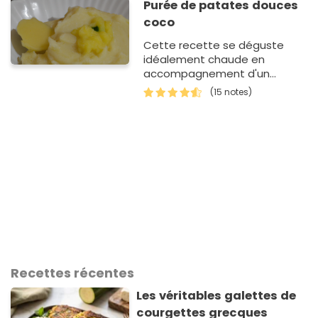
Purée de patates douces
coco
Cette recette se déguste
idéalement chaude en
accompagnement d'un
poisson, crevette ou émincé
(15 notes)
de poulet épicé voir piquant.
L'alliance de la patate et du
lait de co…
Recettes récentes
Les véritables galettes de
courgettes grecques