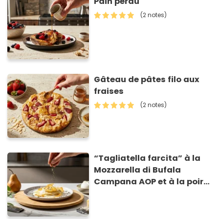
Pain perdu
(2 notes)
Gâteau de pâtes filo aux
fraises
(2 notes)
“Tagliatella farcita” à la
Mozzarella di Bufala
Campana AOP et à la poire
caramélisée, sur fondue et
tuiles croustillants de
Asiago AOP