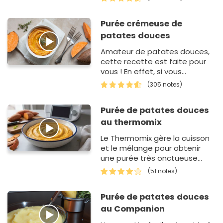
jeu d'enfant à préparer. Pour…
Purée crémeuse de
patates douces
Amateur de patates douces,
cette recette est faite pour
vous ! En effet, si vous
cherchez un
(305 notes)
accompagnement original
pour votre poulet fermier rôti
Purée de patates douces
au four ou…
au thermomix
Le Thermomix gère la cuisson
et le mélange pour obtenir
une purée très onctueuse
sans aucun effort manuel. On
(51 notes)
fait cuire les dés…
Purée de patates douces
au Companion