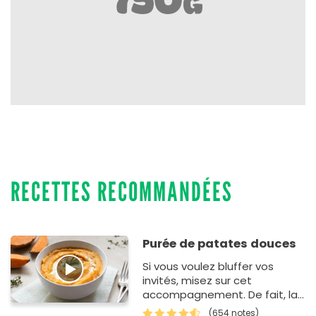
RECETTES RECOMMANDÉES
Purée de patates douces
Si vous voulez bluffer vos
invités, misez sur cet
accompagnement. De fait, la
purée de patate douce est un
(654 notes)