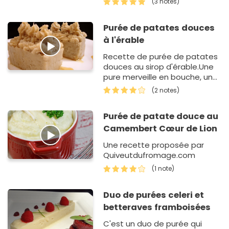
(3 notes)
pour accompag…
Purée de patates douces
à l'érable
Recette de purée de patates
douces au sirop d'érable.Une
pure merveille en bouche, un
mélange de sucré/salé avec
(2 notes)
une texture légèrement
parfumée et agréablement
Purée de patate douce au
lég…
Camembert Cœur de Lion
Une recette proposée par
Quiveutdufromage.com
(1 note)
Duo de purées celeri et
betteraves framboisées
C'est un duo de purée qui