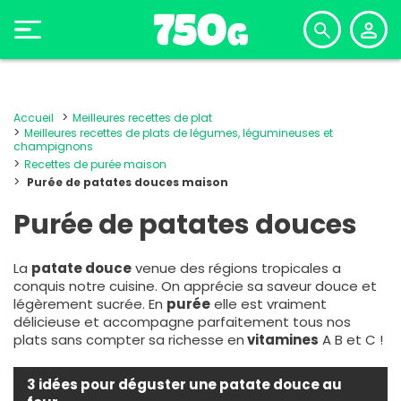
Accueil
Meilleures recettes de plat
Meilleures recettes de plats de légumes, légumineuses et
champignons
Recettes de purée maison
Purée de patates douces maison
Purée de patates douces
La
patate douce
venue des régions tropicales a
conquis notre cuisine. On apprécie sa saveur douce et
légèrement sucrée. En
purée
elle est vraiment
délicieuse et accompagne parfaitement tous nos
plats sans compter sa richesse en
vitamines
A B et C !
3 idées pour déguster une patate douce au