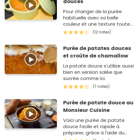
douces
Pour changer de la purée
habituelle avec sa belle
couleur et une texture toute
douce !
(12 notes)
Purée de patates douces
et croûte de chamallow
La patate douce s'utilise aussi
bien en version salée que
sucrée comme ici.
(7 notes)
Purée de patate douce au
Monsieur Cuisine
Voici une purée de patate
douce facile et rapide à
préparer, grâce à l'aide du
robot Monsieur Cuisine. Idéale