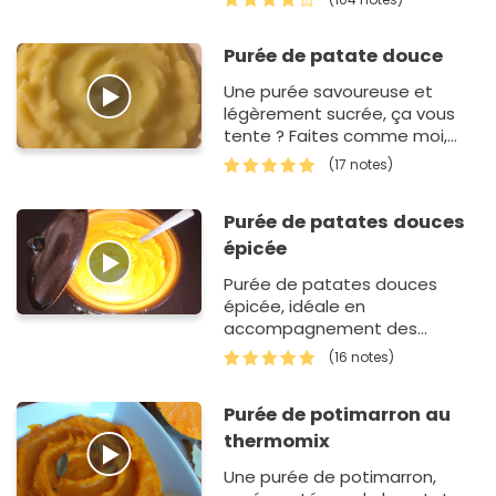
Purée de patate douce
Une purée savoureuse et
légèrement sucrée, ça vous
tente ? Faites comme moi,
optez pour la purée de patate
(17 notes)
douce.
Purée de patates douces
épicée
Purée de patates douces
épicée, idéale en
accompagnement des
viandes blanches.
(16 notes)
Purée de potimarron au
thermomix
Une purée de potimarron,