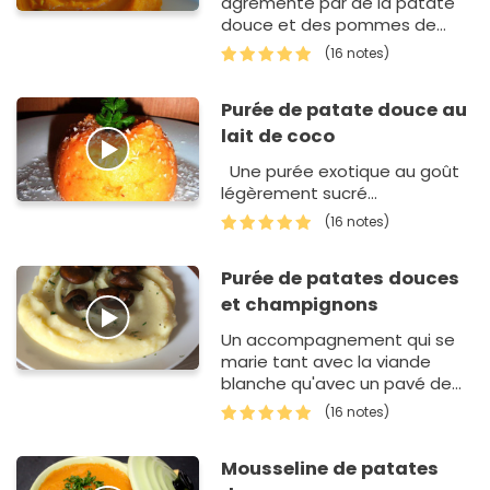
agrémenté par de la patate
douce et des pommes de
terre. Un trio gourmand qui fait
(16 notes)
l'unanimité ! C'est une pur&…
Purée de patate douce au
lait de coco
Une purée exotique au goût
légèrement sucré...
(16 notes)
Purée de patates douces
et champignons
Un accompagnement qui se
marie tant avec la viande
blanche qu'avec un pavé de
boeuf, une purée originale qui
(16 notes)
séduira tant les petits que les
grands.
Mousseline de patates