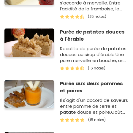
s'accorde à merveille. Entre
l'acidité de la framboise, le
sucré de la betterave et la
(25 notes)
douceur du céler…
Purée de patates douces
à l'érable
Recette de purée de patates
douces au sirop d'érable.Une
pure merveille en bouche, un
mélange de sucré/salé avec
(16 notes)
une texture légèrement
parfumée et agréablement
Purée aux deux pommes
lég…
et poires
Il s'agit d'un accord de saveurs
entre pomme de terre et
patate douce et poire.Goût
suave pour un accord avec
(15 notes)
des viandes rouges corsés.