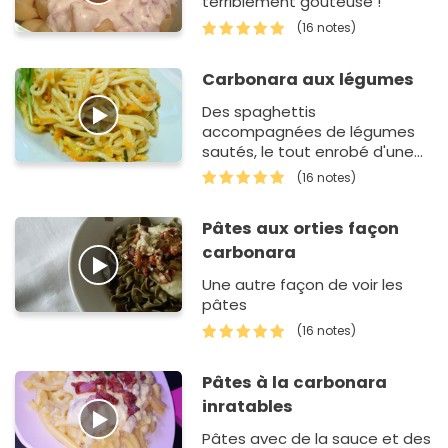
terriblement goûteuse !
(16 notes)
Carbonara aux légumes
Des spaghettis
accompagnées de légumes
sautés, le tout enrobé d'une
crème aux œufs et aux
(16 notes)
fromages.
Pâtes aux orties façon
carbonara
Une autre façon de voir les
pâtes
(16 notes)
Pâtes à la carbonara
inratables
Pâtes avec de la sauce et des