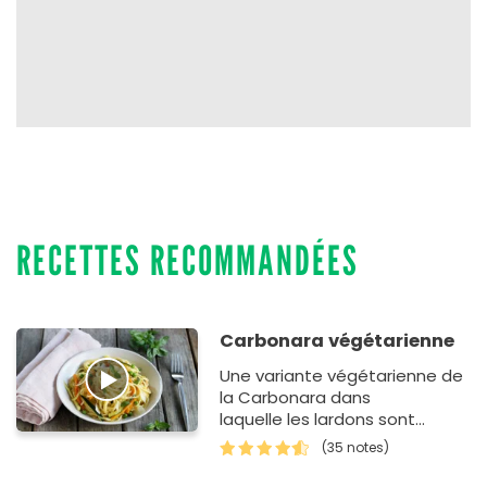
RECETTES RECOMMANDÉES
Carbonara végétarienne
Une variante végétarienne de
la Carbonara dans
laquelle les lardons sont
remplacés par des légumes.
(35 notes)