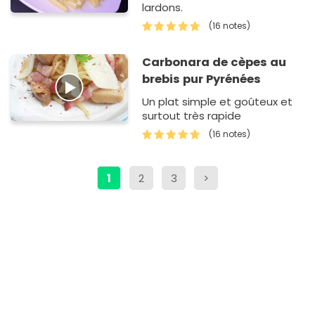
lardons.
(16 notes)
Carbonara de cèpes au
brebis pur Pyrénées
Un plat simple et goûteux et
surtout très rapide
(16 notes)
1
2
3
>