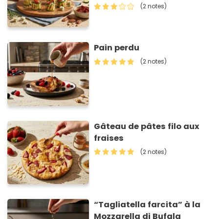
séchées
(2 notes)
Pain perdu
(2 notes)
Gâteau de pâtes filo aux
fraises
(2 notes)
“Tagliatella farcita” à la
Mozzarella di Bufala