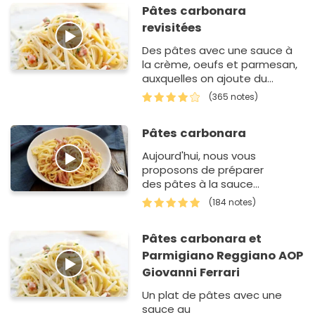
Pâtes carbonara
revisitées
Des pâtes avec une sauce à
la crème, oeufs et parmesan,
auxquelles on ajoute du
jambon et du lard à volonté.
(365 notes)
Ma version des pâtes
carbonara maison.
Pâtes carbonara
Aujourd'hui, nous vous
proposons de préparer
des pâtes à la sauce
carbonara. Simples à faire,
(184 notes)
mais aussi faciles à r&eac…
Pâtes carbonara et
Parmigiano Reggiano AOP
Giovanni Ferrari
Un plat de pâtes avec une
sauce au