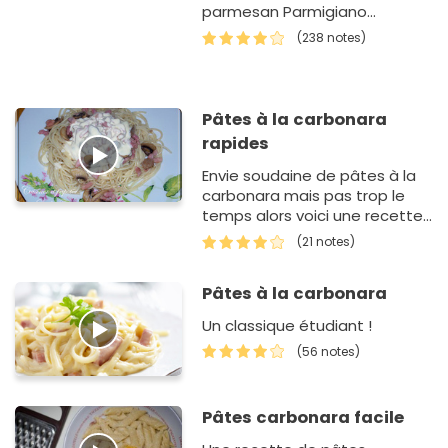
parmesan Parmigiano
Reggiano AOP Giovanni Ferrari.
(238 notes)
Pâtes à la carbonara
rapides
Envie soudaine de pâtes à la
carbonara mais pas trop le
temps alors voici une recette
simple et rapide mais aussi
(21 notes)
très bonne !
Pâtes à la carbonara
Un classique étudiant !
(56 notes)
Pâtes carbonara facile