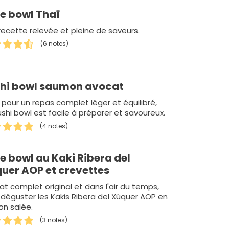
e bowl Thaï
recette relevée et pleine de saveurs.
(6 notes)
hi bowl saumon avocat
 pour un repas complet léger et équilibré,
shi bowl est facile à préparer et savoureux.
(4 notes)
e bowl au Kaki Ribera del
Xúquer AOP et crevettes
at complet original et dans l'air du temps,
 déguster les Kakis Ribera del Xúquer AOP en
on salée.
(3 notes)