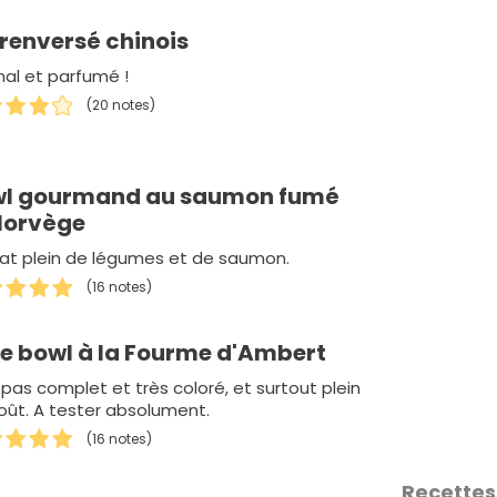
 renversé chinois
nal et parfumé !
(20 notes)
l gourmand au saumon fumé
Norvège
lat plein de légumes et de saumon.
(16 notes)
e bowl à la Fourme d'Ambert
epas complet et très coloré, et surtout plein
oût. A tester absolument.
(16 notes)
Recettes