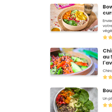
Bow
cur
Envie
votr
végé
Chi
au 
l'a
Chir
Bou
Un p