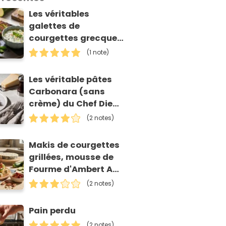
Les véritables
galettes de
courgettes grecques
(kolokithokeftedes)
(1 note)
Les véritable pâtes
Carbonara (sans
crème) du Chef Diego
Accettulli
(2 notes)
Makis de courgettes
grillées, mousse de
Fourme d'Ambert AOP
et tomates séchées
(2 notes)
Pain perdu
(2 notes)