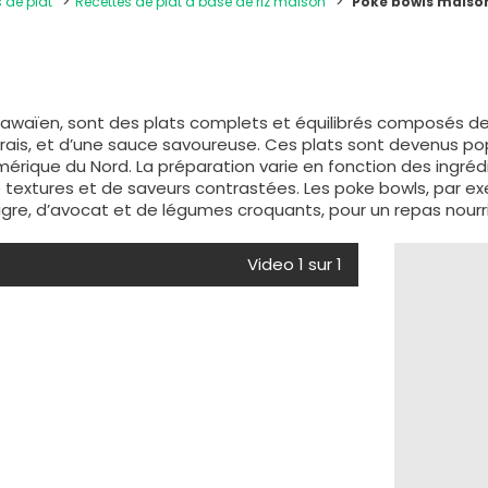
s de plat
Recettes de plat à base de riz maison
Poke bowls maiso
waïen, sont des plats complets et équilibrés composés de r
frais, et d’une sauce savoureuse. Ces plats sont devenus po
érique du Nord. La préparation varie en fonction des ingrédie
textures et de saveurs contrastées. Les poke bowls, par ex
aigre, d’avocat et de légumes croquants, pour un repas nourr
Video 1 sur 1