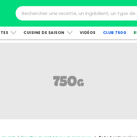
TTES
CUISINE DE SAISON
VIDÉOS
CLUB 750G
R