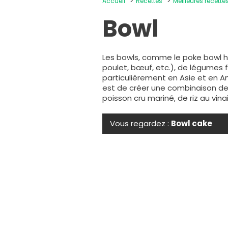
Accueil
Recettes
Meilleures recette
Bowl
Les bowls, comme le poke bowl ha
poulet, bœuf, etc.), de légumes 
particulièrement en Asie et en Am
est de créer une combinaison de 
poisson cru mariné, de riz au vin
Vous regardez :
Bowl cake