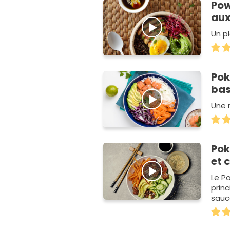
Pow
aux
Un p
Pok
ba
Une 
Pok
et 
Le P
princ
sauce