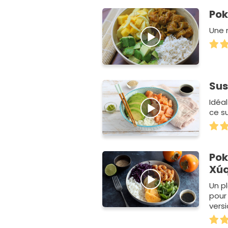
Pok
Une 
Sus
Idéal
ce su
Pok
Un pl
pour
versi