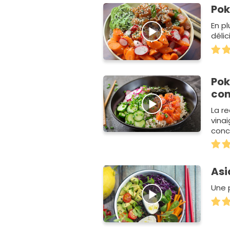
Pok
En p
déli
Pok
con
La re
vinai
conc
nori !
Asi
Une 