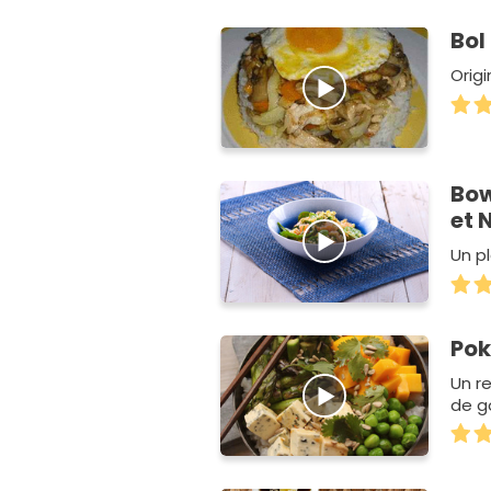
Bol
Origi
Bow
et 
Un p
Pok
Un r
de g