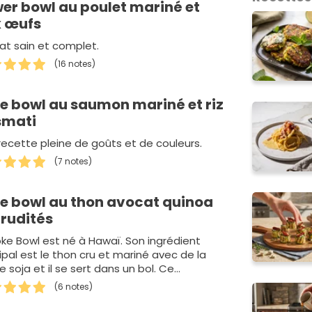
er bowl au poulet mariné et
 œufs
lat sain et complet.
(16 notes)
e bowl au saumon mariné et riz
smati
recette pleine de goûts et de couleurs.
(7 notes)
e bowl au thon avocat quinoa
crudités
oke Bowl est né à Hawaï. Son ingrédient
ipal est le thon cru et mariné avec de la
 soja et il se sert dans un bol. Ce…
(6 notes)