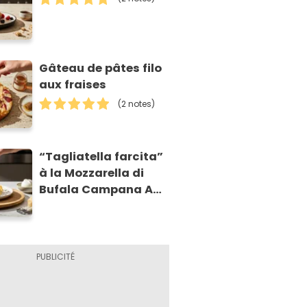
Gâteau de pâtes filo
aux fraises
(2 notes)
“Tagliatella farcita”
à la Mozzarella di
Bufala Campana AOP
et à la poire
caramélisée, sur
fondue et tuiles
croustillants de
Asiago AOP