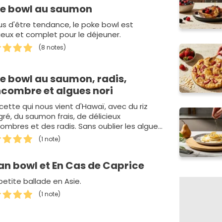
e bowl au saumon
lus d'être tendance, le poke bowl est
cieux et complet pour le déjeuner.
(8 notes)
e bowl au saumon, radis,
combre et algues nori
cette qui nous vient d'Hawaï, avec du riz
gré, du saumon frais, de délicieux
ombres et des radis. Sans oublier les algues
(1 note)
an bowl et En Cas de Caprice
petite ballade en Asie.
(1 note)