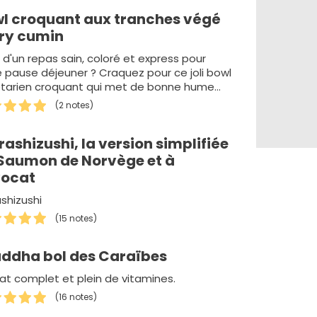
l croquant aux tranches végé
ry cumin
 d'un repas sain, coloré et express pour
e pause déjeuner ? Craquez pour ce joli bowl
tarien croquant qui met de bonne hume…
(2 notes)
rashizushi, la version simplifiée
Saumon de Norvège et à
vocat
ashizushi
(15 notes)
ddha bol des Caraïbes
lat complet et plein de vitamines.
(16 notes)