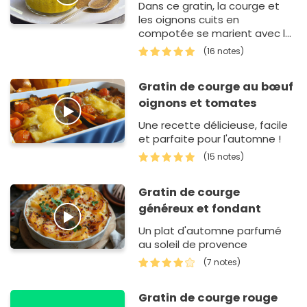
Dans ce gratin, la courge et
les oignons cuits en
compotée se marient avec le
parfum toasté des graines de
(16 notes)
sésame. « Recette tir&eac…
Gratin de courge au bœuf
oignons et tomates
Une recette délicieuse, facile
et parfaite pour l'automne !
(15 notes)
Gratin de courge
généreux et fondant
Un plat d'automne parfumé
au soleil de provence
(7 notes)
Gratin de courge rouge