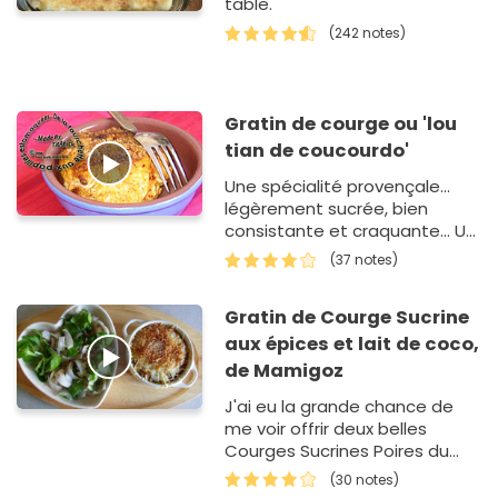
table.
(242 notes)
Gratin de courge ou 'lou
tian de coucourdo'
Une spécialité provençale...
légèrement sucrée, bien
consistante et craquante... Un
régal!
(37 notes)
Gratin de Courge Sucrine
aux épices et lait de coco,
de Mamigoz
J'ai eu la grande chance de
me voir offrir deux belles
Courges Sucrines Poires du
Berry. Je n'ai pu résisté au
(30 notes)
plaisir de la faire voyager avec