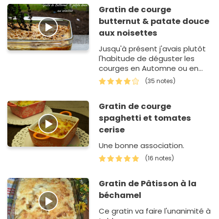
Gratin de courge
butternut & patate douce
aux noisettes
Jusqu'à présent j'avais plutôt
l'habitude de déguster les
courges en Automne ou en
Hiver sous forme de potage,
(35 notes)
velouté etc ... , pour changer
j'ai eu envie de teste…
Gratin de courge
spaghetti et tomates
cerise
Une bonne association.
(16 notes)
Gratin de Pâtisson à la
béchamel
Ce gratin va faire l'unanimité à