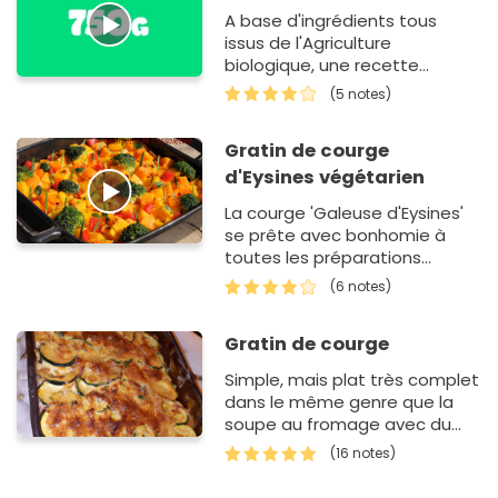
A base d'ingrédients tous
issus de l'Agriculture
biologique, une recette
simplissime et trés gouteuse
(5 notes)
à l'accent du midi à base de
courge rouge
Gratin de courge
d'Eysines végétarien
La courge 'Galeuse d'Eysines'
se prête avec bonhomie à
toutes les préparations
végétariennes : sa chair se
(6 notes)
tient bien à la cuisson et sa
saveur est douce et légèrem…
Gratin de courge
Simple, mais plat très complet
dans le même genre que la
soupe au fromage avec du
chou!
(16 notes)