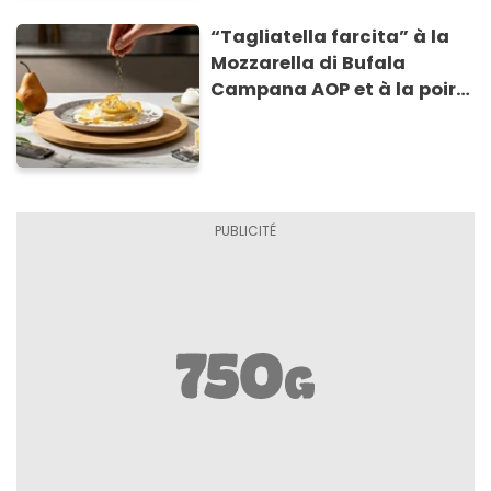
“Tagliatella farcita” à la
Mozzarella di Bufala
Campana AOP et à la poire
caramélisée, sur fondue et
tuiles croustillants de
Asiago AOP