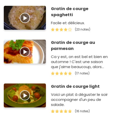
ces petites cocottes…
Gratin de courge
spaghetti
Facile et délicieux.
(23 notes)
Gratin de courge au
parmesan
Ca y est, on est bel et bien en
automne ! C'est une saison
que j'aime beaucoup, alors
pour l'accueillir comme il se
(17 notes)
doit, voici un délicieux gratin
de courge…
Gratin de courge light
Voici un plat à déguster le soir
accompagner d'un peu de
salade.
(16 notes)