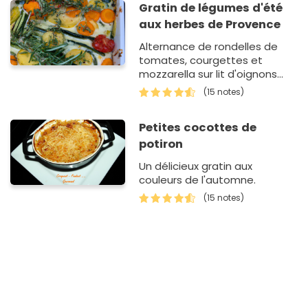
Gratin de légumes d'été
aux herbes de Provence
Alternance de rondelles de
tomates, courgettes et
mozzarella sur lit d'oignons
frits et de lard fumé, le tout
(15 notes)
cuit au four puis gratiné.
Petites cocottes de
potiron
Un délicieux gratin aux
couleurs de l'automne.
(15 notes)