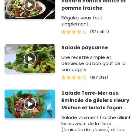
canard confits lafitte et
pomme fraîche
Régalez vous tout
simplement...
(52 notes)
Salade paysanne
Une recette simple et
délicieuse au bon goût de la
campagne
(18 notes)
Salade Terre-Mer aux
émincés de gésiers Fleury
Michon et bulots façon
Ceasar
Salade vraiment fraîche alliant
les saveurs de la terre
(émincés de gésiers) et les
saveurs de la mer (bulots),