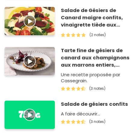
Salade de Gésiers de
Canard maigre confits,
vinaigrette tiède aux
agrumes et pignons de
(2 notes)
pins torréfiés
Tarte fine de gésiers de
canard aux champignons
aux marrons entiers,
cèpes et persil, salade
Une recette proposée par
croquante et vinaigrette
Cassegrain.
moutardée aux herbes
(3 notes)
fraiches
Salade de gésiers confits
A faire découvrir...
(3 notes)