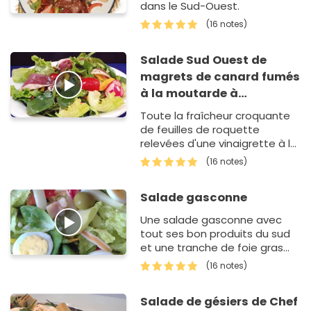
dans le Sud-Ouest.
(16 notes)
Salade Sud Ouest de
magrets de canard fumés
à la moutarde à
l'ancienne Amora
Toute la fraîcheur croquante
de feuilles de roquette
relevées d'une vinaigrette à la
moutarde à l l 'ancienne
(16 notes)
AMORA, agrémentées de
tranches de magrets fumés,
Salade gasconne
de po…
Une salade gasconne avec
tout ses bon produits du sud
et une tranche de foie gras
pour terminer.
(16 notes)
Salade de gésiers de Chef