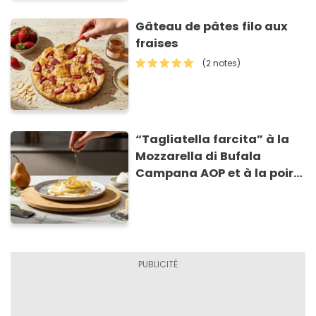
Gâteau de pâtes filo aux
fraises
(2 notes)
“Tagliatella farcita” à la
Mozzarella di Bufala
Campana AOP et à la poire
caramélisée, sur fondue et
tuiles croustillants de
Asiago AOP