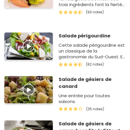
trois ingrédients font la fierté
de tout le Sud-Ouest. En
(93 notes)
servant cette salad…
Salade périgourdine
Cette salade périgourdine est
un classique de la
gastronomie du Sud-Ouest. En
effet, pour la réussir, les locaux
(82 notes)
misent sur le canard.
Présents…
Salade de gésiers de
canard
Une entrée pour toutes
saisons.
(35 notes)
Salade de gésiers de