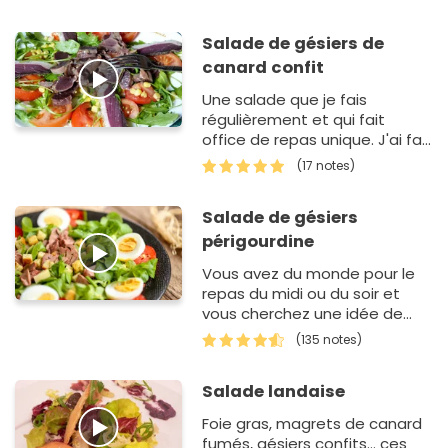
Salade de gésiers de
canard confit
Une salade que je fais
régulièrement et qui fait
office de repas unique. J'ai fait
avec ce que j'avais sous la
(17 notes)
main. Quelquefois je mets de
l'avocat,…
Salade de gésiers
périgourdine
Vous avez du monde pour le
repas du midi ou du soir et
vous cherchez une idée de
salade ? Cette recette est
(135 notes)
facile à faire. Dans un premier
temps, vou…
Salade landaise
Foie gras, magrets de canard
fumés, gésiers confits... ces