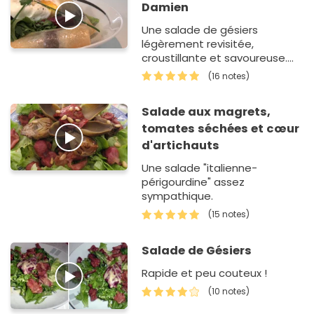
Damien
Une salade de gésiers
légèrement revisitée,
croustillante et savoureuse.
Une recette proposée par
(16 notes)
Fabien Pairon MOF Charcutier
tr…
Salade aux magrets,
tomates séchées et cœur
d'artichauts
Une salade "italienne-
périgourdine" assez
sympathique.
(15 notes)
Salade de Gésiers
Rapide et peu couteux !
(10 notes)