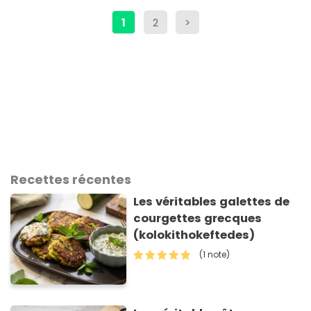
1
2
>
Recettes récentes
Les véritables galettes de
courgettes grecques
(kolokithokeftedes)
(1 note)