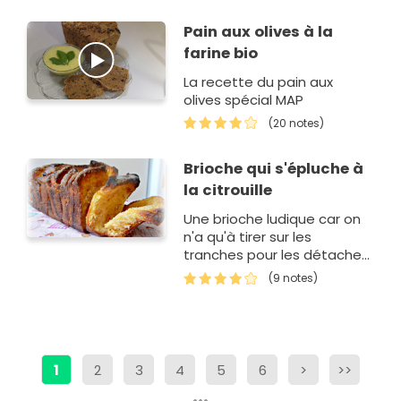
Pain aux olives à la
farine bio
La recette du pain aux
olives spécial MAP
(20 notes)
Brioche qui s'épluche à
la citrouille
Une brioche ludique car on
n'a qu'à tirer sur les
tranches pour les détacher
et aussi un bon moyen de
(9 notes)
montrer aux enfants que les
légumes ça peut être rigolo
et bon…
1
2
3
4
5
6
>
>>