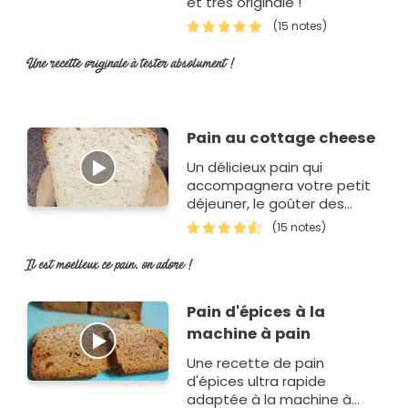
et très originale !
(15 notes)
Une recette originale à tester absolument !
Pain au cottage cheese
Un délicieux pain qui
accompagnera votre petit
déjeuner, le goûter des
enfants ou encore un bon
(15 notes)
fromage.
Il est moelleux ce pain, on adore !
Pain d'épices à la
machine à pain
Une recette de pain
d'épices ultra rapide
adaptée à la machine à