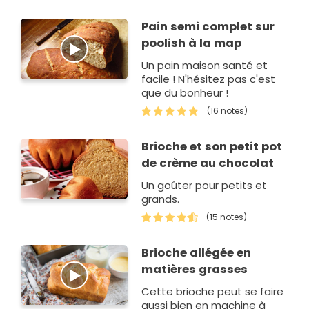
caractère, coloré, animé de
pépites de noix aux alvéoles
Pain semi complet sur
bien…
poolish à la map
Un pain maison santé et
facile ! N'hésitez pas c'est
que du bonheur !
(16 notes)
Brioche et son petit pot
de crème au chocolat
Un goûter pour petits et
grands.
(15 notes)
Brioche allégée en
matières grasses
Cette brioche peut se faire
aussi bien en machine à