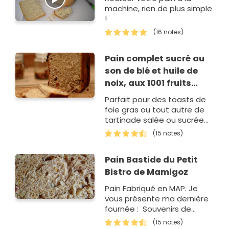
machine, rien de plus simple
!
(16 notes)
Pain complet sucré au
son de blé et huile de
noix, aux 1001 fruits
secs
Parfait pour des toasts de
foie gras ou tout autre de
tartinade salée ou sucrée
pour l'apéritif !
(15 notes)
Pain Bastide du Petit
Bistro de Mamigoz
Pain Fabriqué en MAP. Je
vous présente ma dernière
fournée : Souvenirs de
Vacances. C'est un pain de
(15 notes)