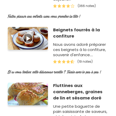
(366 notes)
Faites plaisir aux enfants sans vous prendre la tête !
Beignets fourrés à la
confiture
Nous avons adoré préparer
ces beignets à la confiture,
souvenir d'enfance.
N'hésitez pas à les refaire à
(19 notes)
la maison, gr&aci…
Et si vous tentiez cette délicieuse recette ? Facile avec le pas à pas !
Fluttines aux
canneberges, graines
de lin et sésame doré
Une petite baguette de
pain saisissante de saveurs,