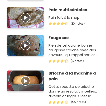
Pain multicéréales
Pain fait à la map
(10 notes)
Fougasse
Rien de tel qu'une bonne
fougasse fraîche avec des
saveurs... qui rappellent les
vacances.Attention spécial
(5 notes)
machine à pain !
Brioche à la machine à
pain
Cette recette de brioche
donne un résultat moelleux,
alvéolé et léger. C'est la
recette idéale pour tous les
(55 notes)
gourmands qui veulen…