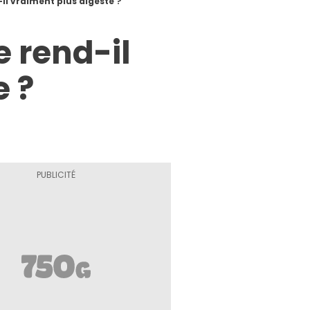
-il vraiment plus digeste ?
e rend-il
e ?