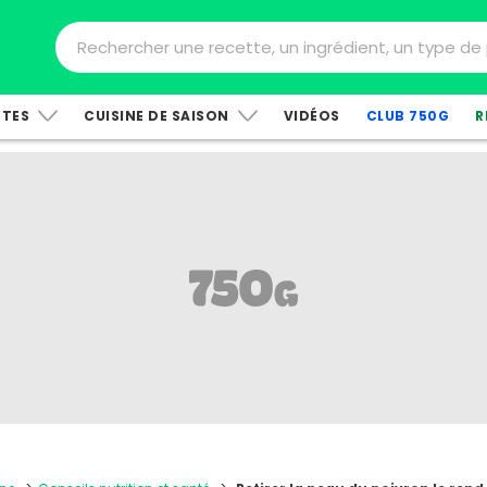
TTES
CUISINE DE SAISON
VIDÉOS
CLUB 750G
R