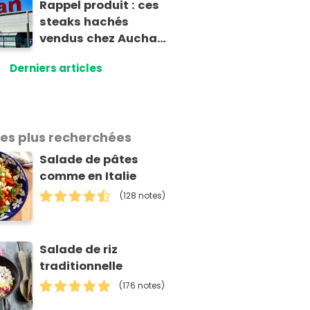
Rappel produit : ces
steaks hachés
vendus chez Auchan
présentent un risque
Derniers articles
sanitaire
les plus recherchées
Salade de pâtes
comme en Italie
(128 notes)
Salade de riz
traditionnelle
(176 notes)