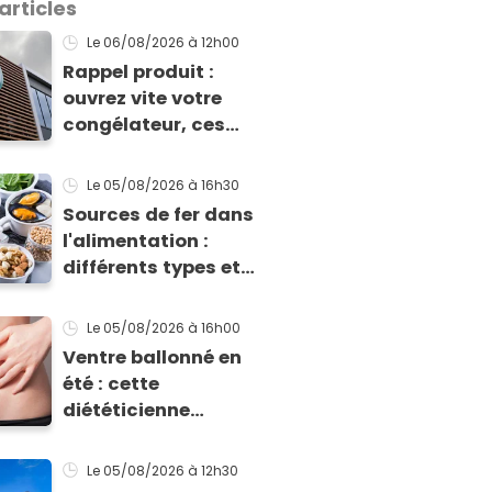
articles
Le 06/08/2026
à 12h00
Rappel produit :
ouvrez vite votre
congélateur, ces
légumes surgelés
sont contaminés par
Le 05/08/2026
à 16h30
la Listeria
Sources de fer dans
l'alimentation :
différents types et
différences
d'absorption par le
Le 05/08/2026
à 16h00
corps
Ventre ballonné en
été : cette
diététicienne
explique pourquoi et
comment l'éviter
Le 05/08/2026
à 12h30