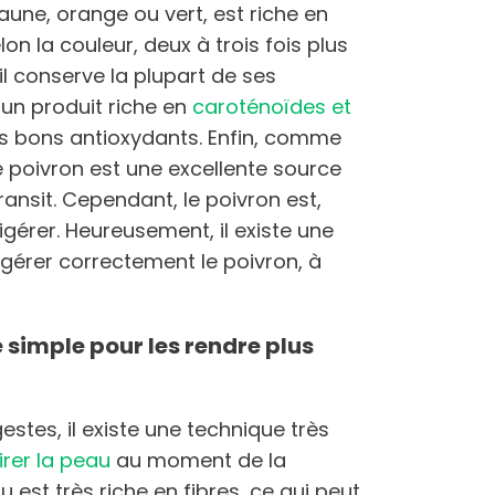
, jaune, orange ou vert, est riche en
elon la couleur, deux à trois fois plus
il conserve la plupart de ses
 un produit riche en
caroténoïdes et
rès bons antioxydants. Enfin, comme
le poivron est une excellente source
transit. Cependant, le poivron est,
igérer. Heureusement, il existe une
gérer correctement le poivron, à
 simple pour les rendre plus
estes, il existe une technique très
irer la peau
au moment de la
u est très riche en fibres, ce qui peut