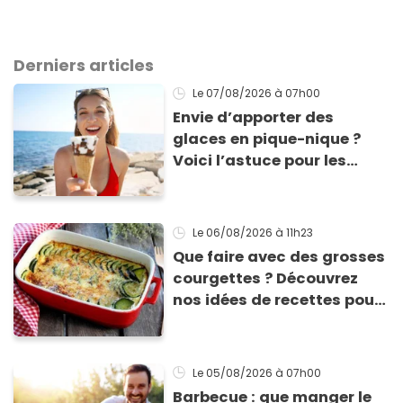
Derniers articles
Le 07/08/2026
à 07h00
Envie d’apporter des
glaces en pique-nique ?
Voici l’astuce pour les
transporter facilement et
les conserver sans qu’elles
ne fondent !
Le 06/08/2026
à 11h23
Que faire avec des grosses
courgettes ? Découvrez
nos idées de recettes pour
les cuisiner
Le 05/08/2026
à 07h00
Barbecue : que manger le