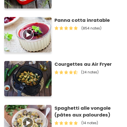
Panna cotta inratable
(854 notes)
Courgettes au Air Fryer
(24 notes)
Spaghetti alle vongole
(pâtes aux palourdes)
(14 notes)