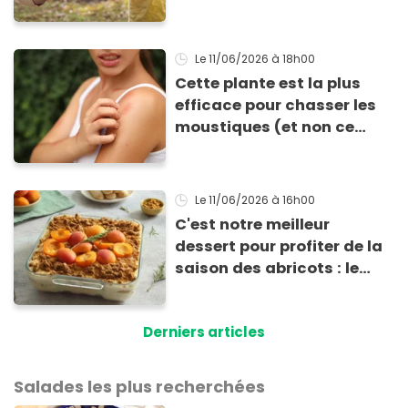
tout le monde a exigé de
repartir avec la recette de
ma lotion
Le 11/06/2026
à 18h00
Cette plante est la plus
efficace pour chasser les
moustiques (et non ce
n’est pas la citronnelle !)
Le 11/06/2026
à 16h00
C'est notre meilleur
dessert pour profiter de la
saison des abricots : le
tiramisu au spéculoos
Derniers articles
Salades les plus recherchées