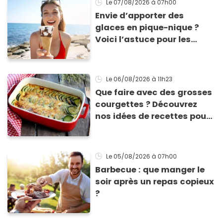
Le 07/08/2026
à 07h00
Envie d’apporter des
glaces en pique-nique ?
Voici l’astuce pour les
transporter facilement et
les conserver sans qu’elles
ne fondent !
Le 06/08/2026
à 11h23
Que faire avec des grosses
courgettes ? Découvrez
nos idées de recettes pour
les cuisiner
Le 05/08/2026
à 07h00
Barbecue : que manger le
soir après un repas copieux
?