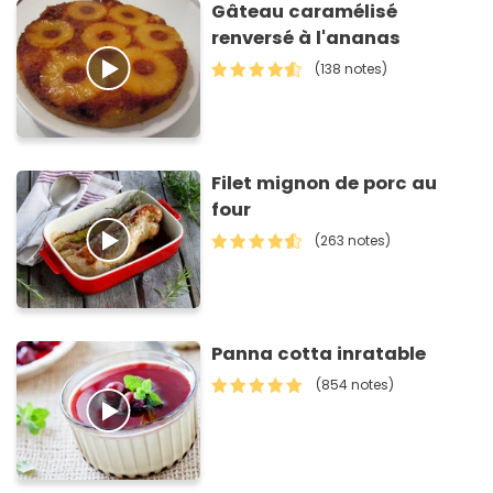
Gâteau caramélisé
renversé à l'ananas
(138 notes)
Filet mignon de porc au
four
(263 notes)
Panna cotta inratable
(854 notes)