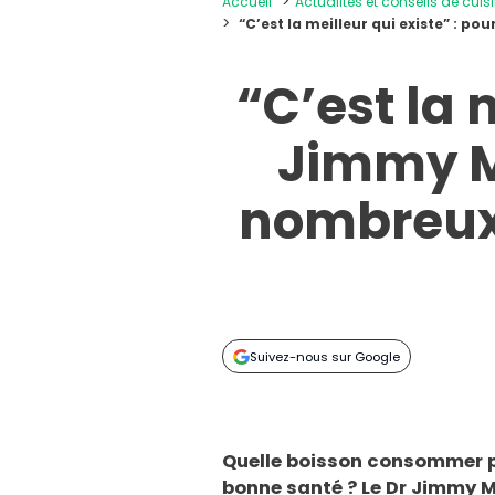
Accueil
Actualités et conseils de cuis
“C’est la meilleur qui existe” : 
“C’est la 
Jimmy M
nombreux 
Suivez-nous sur Google
Quelle boisson consommer p
bonne santé ? Le Dr Jimmy 