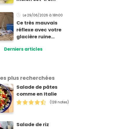
exorbitant en ce
début de saison
Le 29/06/2026
à 18h00
estivale ?
Ce très mauvais
réflexe avec votre
glacière ruine
totalement la
Derniers articles
fraîcheur de vos
aliments et boissons
les plus recherchées
Salade de pâtes
comme en Italie
(128 notes)
Salade de riz