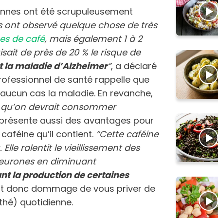
onnes ont été scrupuleusement
ls ont observé quelque chose de très
ses de café
, mais également 1 à 2
isait de près de 20 % le risque de
la maladie d’Alzheimer
”
, a déclaré
ofessionnel de santé rappelle que
 aucun cas la maladie. En revanche,
n qu’on devrait consommer
é présente aussi des avantages pour
caféine qu’il contient.
“Cette caféine
Elle ralentit le vieillissement des
 neurones en diminuant
nt la production de certaines
erait donc dommage de vous priver de
thé) quotidienne.