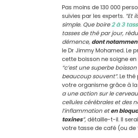
Pas moins de 130 000 pers
suivies par les experts.
“Et i
simple. Que boire
2 à 3 tas
tasses de thé par jour, rédu
démence,
dont notamment 
le Dr Jimmy Mohamed. Le pr
cette boisson ne soigne en
“c’est une superbe boisso
beaucoup souvent”
. Le th
votre organisme grâce à la 
a une action sur le cerveau. 
cellules cérébrales et des
l’inflammation et
en bloqua
toxines
”,
détaille-t-il. Il s
votre tasse de café (ou de 