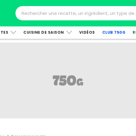
TTES
CUISINE DE SAISON
VIDÉOS
CLUB 750G
R