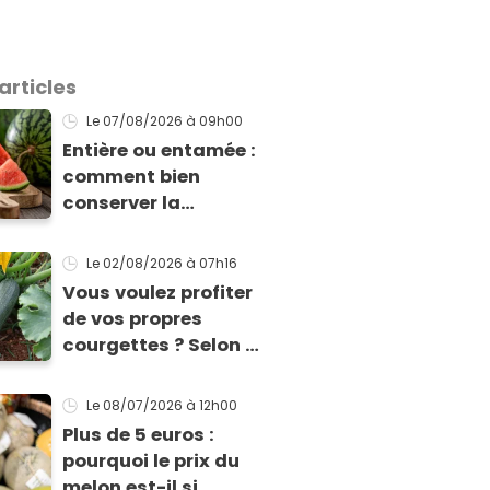
articles
Le 07/08/2026
à 09h00
Entière ou entamée :
comment bien
conserver la
pastèque ?
Le 02/08/2026
à 07h16
Vous voulez profiter
de vos propres
courgettes ? Selon ce
jardinier, il est encore
temps de les planter
Le 08/07/2026
à 12h00
pour les récolter dès
Plus de 5 euros :
la fin de l’été !
pourquoi le prix du
melon est-il si