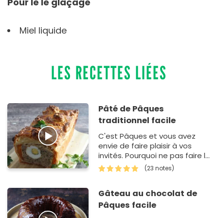
Pour le le glaçage
Miel liquide
LES RECETTES LIÉES
Pâté de Pâques
traditionnel facile
C'est Pâques et vous avez
envie de faire plaisir à vos
invités. Pourquoi ne pas faire le
pâté traditionnel vous-même.
(23 notes)
Tout d'…
Gâteau au chocolat de
Pâques facile