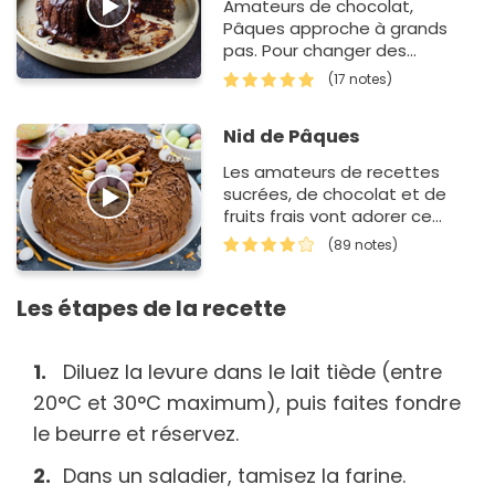
Amateurs de chocolat,
Pâques approche à grands
pas. Pour changer des
traditionnelles fritures,
(17 notes)
classiques œufs en chocolat
ou bien des nids de P&…
Nid de Pâques
Les amateurs de recettes
sucrées, de chocolat et de
fruits frais vont adorer ce
gâteau qui ressemble à s'y
(89 notes)
méprendre à un nid de P…
Les étapes de la recette
Diluez la levure dans le lait tiède (entre
20°C et 30°C maximum), puis faites fondre
le beurre et réservez.
Dans un saladier, tamisez la farine.