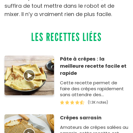
suffira de tout mettre dans le robot et de
mixer. Il n’y a vraiment rien de plus facile.
LES RECETTES LIÉES
Pâte à crêpes : la
meilleure recette facile et
rapide
Cette recette permet de
faire des crêpes rapidement
sans attendre des
heures pour laisser reposer la
(1.3K notes)
pâte. En utilisant du lait tiède,
on ob…
Crêpes sarrasin
Amateurs de crêpes salées au