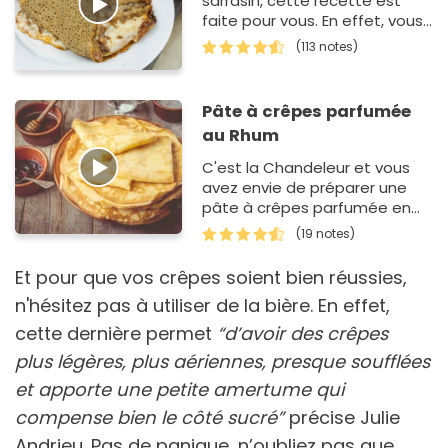
sarrasin, cette recette est
faite pour vous. En effet, vous
allez découvrir tous les
(113 notes)
secrets pour réussir et…
Pâte à crêpes parfumée
au Rhum
C'est la Chandeleur et vous
avez envie de préparer une
pâte à crêpes parfumée en
un temps record ? Vous allez
(19 notes)
vous régaler a…
Et pour que vos crêpes soient bien réussies,
n'hésitez pas à utiliser de la bière. En effet,
cette dernière permet
“d’avoir des crêpes
plus légères, plus aériennes, presque soufflées
et apporte une petite amertume qui
compense bien le côté sucré”
précise Julie
Andrieu. Pas de panique, n’oubliez pas que