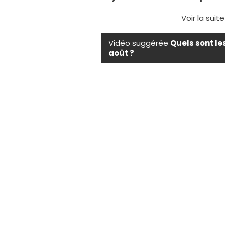
Voir la suit
Vidéo suggérée
Quels sont le
août ?