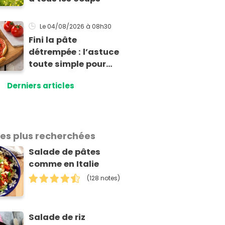
Le 04/08/2026
à 08h30
Fini la pâte
détrempée : l’astuce
toute simple pour
réussir une tarte à la
Derniers articles
tomate parfaitement
croustillante
les plus recherchées
Salade de pâtes
comme en Italie
(128 notes)
Salade de riz