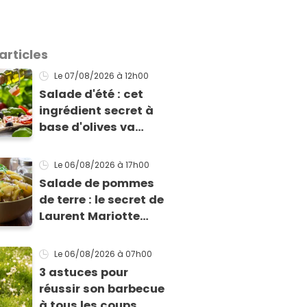
articles
Le 07/08/2026
à 12h00
Salade d'été : cet
ingrédient secret à
base d'olives va
rendre vos tomates
mozza inoubliables
Le 06/08/2026
à 17h00
Salade de pommes
de terre : le secret de
Laurent Mariotte
pour un goût
inimitable
Le 06/08/2026
à 07h00
3 astuces pour
réussir son barbecue
à tous les coups