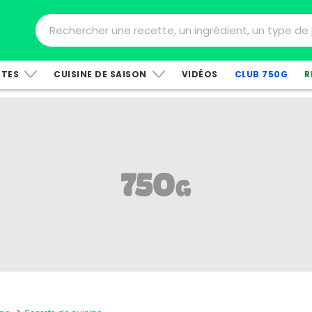
TTES
CUISINE DE SAISON
VIDÉOS
CLUB 750G
R