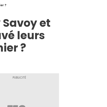
ier ?
y Savoy et
uvé leurs
ier ?