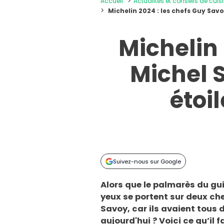
Accueil
Actualités et conseils de cuis
Michelin 2024 : les chefs Guy Savo
Michelin 
Michel S
étoi
Suivez-nous sur Google
Alors que le palmarès du guid
yeux se portent sur deux che
Savoy, car ils avaient tous d
aujourd'hui ? Voici ce qu’il f