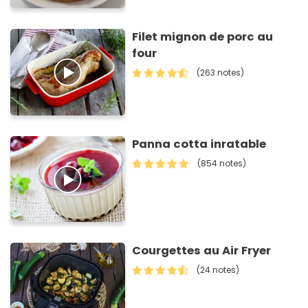
Filet mignon de porc au
four
(263 notes)
Panna cotta inratable
(854 notes)
Courgettes au Air Fryer
(24 notes)