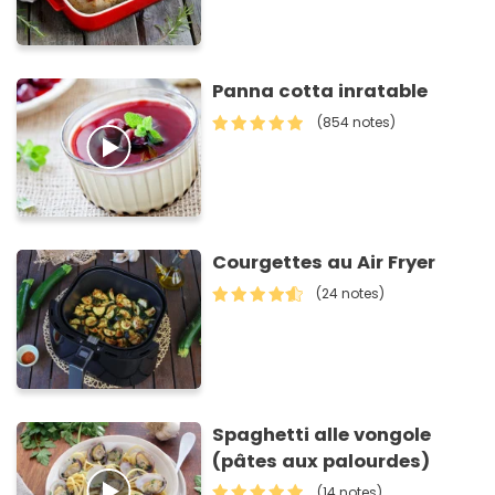
Panna cotta inratable
(854 notes)
Courgettes au Air Fryer
(24 notes)
Spaghetti alle vongole
(pâtes aux palourdes)
(14 notes)