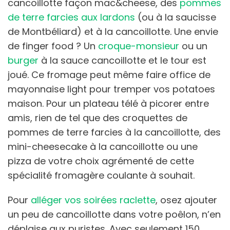
cancoillotte façon mac&cheese, des
pommes
de terre farcies aux lardons
(ou à la saucisse
de Montbéliard) et à la cancoillotte. Une envie
de finger food ? Un
croque-monsieur
ou un
burger
à la sauce cancoillotte et le tour est
joué. Ce fromage peut même faire office de
mayonnaise light pour tremper vos potatoes
maison. Pour un plateau télé à picorer entre
amis, rien de tel que des croquettes de
pommes de terre farcies à la cancoillotte, des
mini-cheesecake à la cancoillotte ou une
pizza de votre choix agrémenté de cette
spécialité fromagère coulante à souhait.
Pour
alléger vos soirées raclette
, osez ajouter
un peu de cancoillotte dans votre poêlon, n’en
déplaise aux puristes. Avec seulement 150