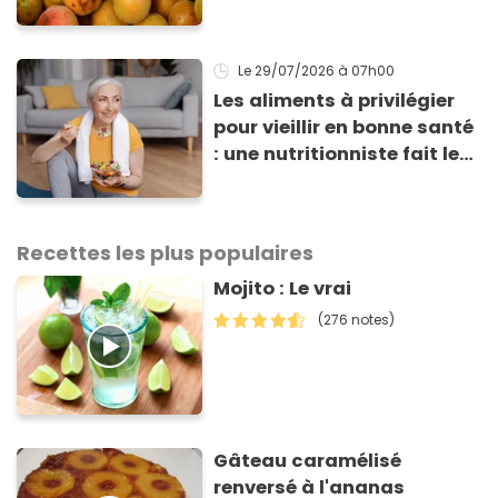
même : “Je vous invite à
arrêter” avertit ce médecin
Le 29/07/2026
à 07h00
Les aliments à privilégier
pour vieillir en bonne santé
: une nutritionniste fait le
point sur une étude récente
Recettes les plus populaires
Mojito : Le vrai
(276 notes)
Gâteau caramélisé
renversé à l'ananas