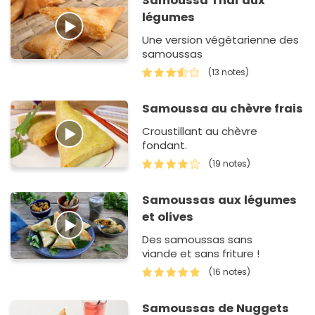
Samoussa Thaï aux
légumes
Une version végétarienne des
samoussas
(13 notes)
Samoussa au chèvre frais
Croustillant au chèvre
fondant.
(19 notes)
Samoussas aux légumes
et olives
Des samoussas sans
viande et sans friture !
(16 notes)
Samoussas de Nuggets