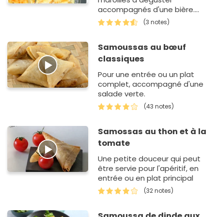
accompagnés d'une bière.
Une recette proposée dans le
(3 notes)
cadre de l'opération avec le
Concours Général Agricole
Samoussas au bœuf
2014. Le…
classiques
Pour une entrée ou un plat
complet, accompagné d'une
salade verte.
(43 notes)
Samossas au thon et à la
tomate
Une petite douceur qui peut
être servie pour l'apéritif, en
entrée ou en plat principal
(32 notes)
Samoussa de dinde aux