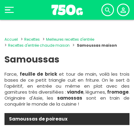
Accueil
Recettes
Meilleures recettes d'entrée
Recettes d'entrée chaude maison
Samoussas maison
Samoussas
Farce,
feuille de brick
et tour de main, voilà les trois
bases de ce petit triangle cuit en friture. On le sert à
l'apéritif, en entrée ou même en plat avec des
garnitures très diversifiées :
viande
, légumes,
fromage
.
Originaire d'Asie, les
samossas
sont en train de
conquérir le monde de la cuisine !
Samoussas de poireaux