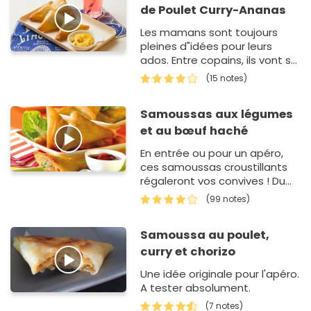
de Poulet Curry-Ananas
Les mamans sont toujours
pleines d"idées pour leurs
ados. Entre copains, ils vont se
régaler d"une recette qui
(15 notes)
accommode les Nuggets de
Poulet Iglo d"une façon très…
Samoussas aux légumes
et au bœuf haché
En entrée ou pour un apéro,
ces samoussas croustillants
régaleront vos convives ! Du
boeuf sauté, des carottes
(99 notes)
citronnées, de la…
Samoussa au poulet,
curry et chorizo
Une idée originale pour l'apéro.
A tester absolument.
(7 notes)