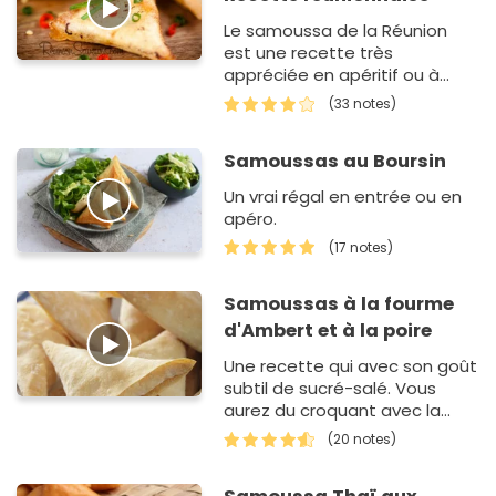
Le samoussa de la Réunion
est une recette très
appréciée en apéritif ou à
grignoter par simple
(33 notes)
gourmandise.
Samoussas au Boursin
Un vrai régal en entrée ou en
apéro.
(17 notes)
Samoussas à la fourme
d'Ambert et à la poire
Une recette qui avec son goût
subtil de sucré-salé. Vous
aurez du croquant avec la
feuille de brick et du fondant
(20 notes)
avec le mélange
fourme d'Ambert -Poire !