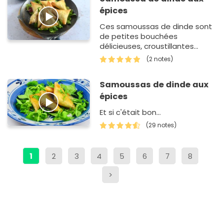
épices
Ces samoussas de dinde sont
de petites bouchées
délicieuses, croustillantes
à souhait.
(2 notes)
Samoussas de dinde aux
épices
Et si c'était bon...
(29 notes)
1
2
3
4
5
6
7
8
>