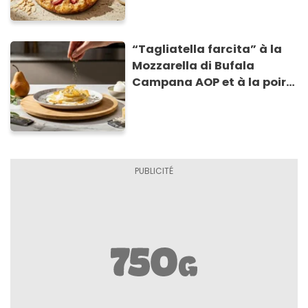
“Tagliatella farcita” à la
Mozzarella di Bufala
Campana AOP et à la poire
caramélisée, sur fondue et
tuiles croustillants de
Asiago AOP