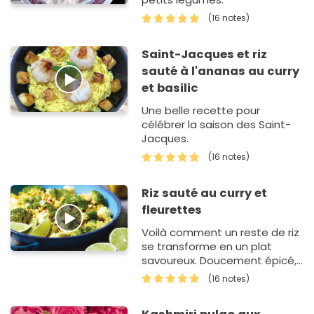
(16 notes)
Saint-Jacques et riz
sauté à l'ananas au curry
et basilic
Une belle recette pour
célébrer la saison des Saint-
Jacques.
(16 notes)
Riz sauté au curry et
fleurettes
Voilà comment un reste de riz
se transforme en un plat
savoureux. Doucement épicé,
le riz se pare d’une belle
(16 notes)
couleur jaune et vient r&ea…