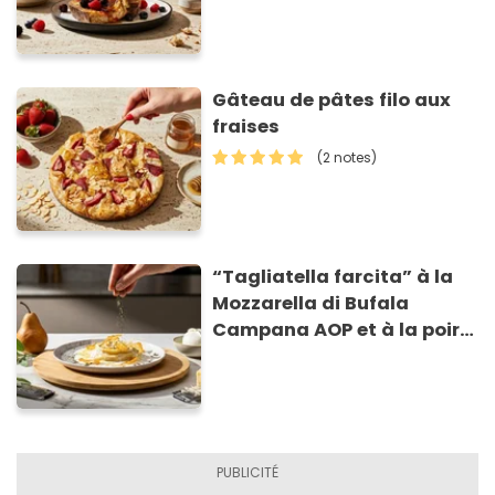
Gâteau de pâtes filo aux
fraises
(2 notes)
“Tagliatella farcita” à la
Mozzarella di Bufala
Campana AOP et à la poire
caramélisée, sur fondue et
tuiles croustillants de
Asiago AOP