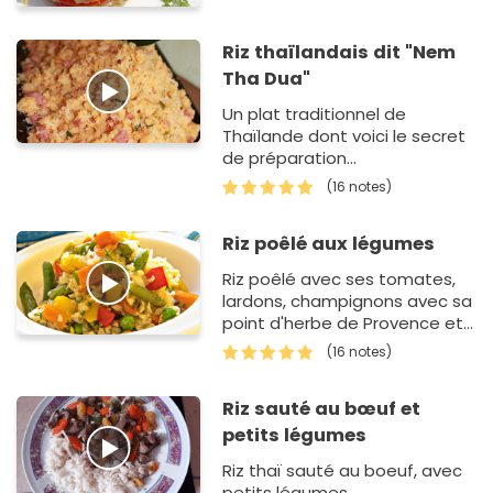
Riz thaïlandais dit "Nem
Tha Dua"
Un plat traditionnel de
Thaïlande dont voici le secret
de préparation...
(16 notes)
Riz poêlé aux légumes
Riz poêlé avec ses tomates,
lardons, champignons avec sa
point d'herbe de Provence et
sa crème fraîche.
(16 notes)
Riz sauté au bœuf et
petits légumes
Riz thaï sauté au boeuf, avec
petits légumes.