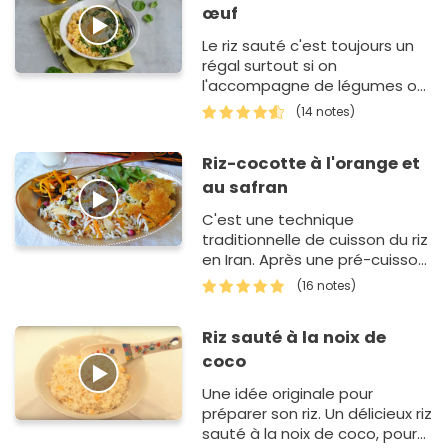
œuf
Le riz sauté c'est toujours un
régal surtout si on
l'accompagne de légumes ou
de viande. Cette fois, on vous
(14 notes)
présente le riz sauté…
Riz-cocotte à l'orange et
au safran
C'est une technique
traditionnelle de cuisson du riz
en Iran. Après une pré-cuisson
à l'eau bouillante, il cuit en
(16 notes)
cocotte, à la vapeur du beurre
fondu et de la gar…
Riz sauté à la noix de
coco
Une idée originale pour
préparer son riz. Un délicieux riz
sauté à la noix de coco, pour