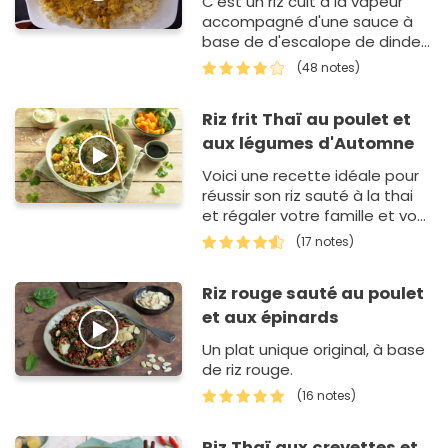
C'est un riz cuit à la vapeur
accompagné d'une sauce à
base de d'escalope de dinde
coupé en petit dés, cuit au
(48 notes)
curry et rehaussé par de la
crème fraîche.
Riz frit Thaï au poulet et
aux légumes d'Automne
Voici une recette idéale pour
réussir son riz sauté à la thai
et régaler votre famille et vos
convives.
(17 notes)
Riz rouge sauté au poulet
et aux épinards
Un plat unique original, à base
de riz rouge.
(16 notes)
Riz Thaï aux crevettes et