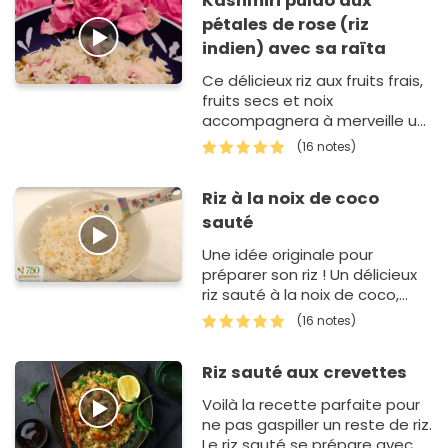
Kashmiri pulao aux
pétales de rose (riz
indien) avec sa raïta
Ce délicieux riz aux fruits frais,
fruits secs et noix
accompagnera à merveille un
bon curry, un korma ou un
(16 notes)
tandoori.
Riz à la noix de coco
sauté
Une idée originale pour
préparer son riz ! Un délicieux
riz sauté à la noix de coco,
pour changer du quotidien.
(16 notes)
Riz sauté aux crevettes
Voilà la recette parfaite pour
ne pas gaspiller un reste de riz.
Le riz sauté se prépare avec