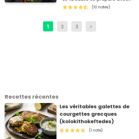
du riz froid, c’est très
(10 notes)
important p…
1
2
3
>
Recettes récentes
Les véritables galettes de
courgettes grecques
(kolokithokeftedes)
(1 note)