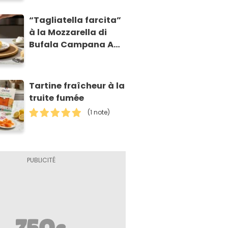
“Tagliatella farcita”
à la Mozzarella di
Bufala Campana AOP
et à la poire
caramélisée, sur
fondue et tuiles
Tartine fraîcheur à la
croustillants de
truite fumée
Asiago AOP
(1 note)