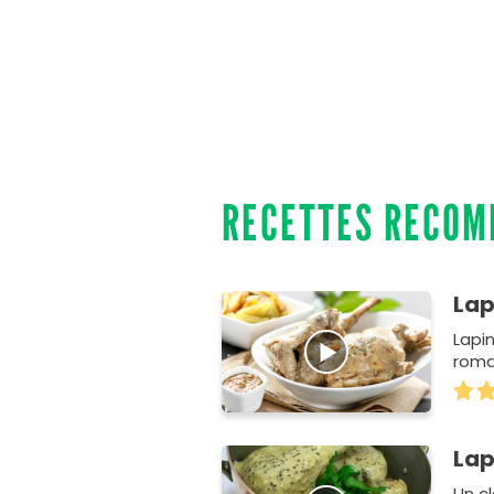
RECETTES RECO
Lap
Lapi
roma
Lap
Un c