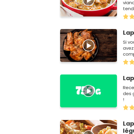
vian
tend
sauc
Lap
Si vo
avez
comp
Lap
Rece
des 
!
Lap
lé