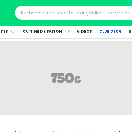
TTES
CUISINE DE SAISON
VIDÉOS
CLUB 750G
R