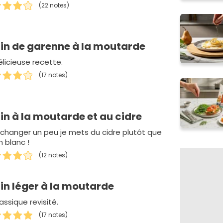
(22 notes)
in de garenne à la moutarde
élicieuse recette.
(17 notes)
in à la moutarde et au cidre
 changer un peu je mets du cidre plutôt que
n blanc !
(12 notes)
in léger à la moutarde
assique revisité.
(17 notes)