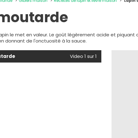
 viande
Gibiers maison
Recettes de lapin et lièvre maison
Lapin 
 moutarde
apin le met en valeur. Le goût légèrement acide et piquant
 en donnant de l'onctuosité à la sauce.
utarde
Video 1 sur 1