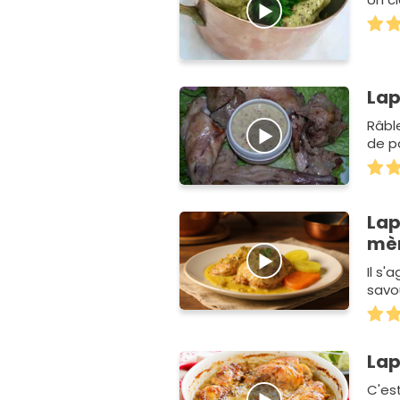
Lap
Râbl
de p
Lap
mè
Il s'
savo
Lap
C'es