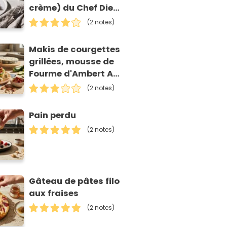
crème) du Chef Diego
Accettulli
(2 notes)
Makis de courgettes
grillées, mousse de
Fourme d'Ambert AOP
et tomates séchées
(2 notes)
Pain perdu
(2 notes)
Gâteau de pâtes filo
aux fraises
(2 notes)