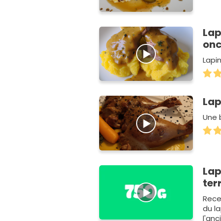
Lap
onc
Lapi
Lap
Une 
Lap
ter
Rece
du l
l'anc