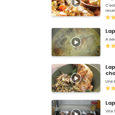
C'es
recet
Lap
A ser
Lap
ch
Une 
Lap
Vite 