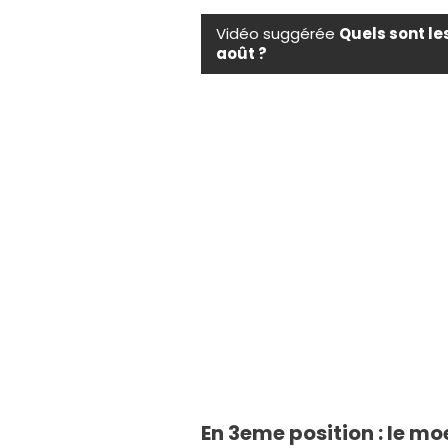
Vidéo suggérée
Quels sont le
août ?
En 3eme position : le mo