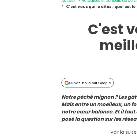
Accueil
Actualités et conseils de cuis
C'est vous qui le dites : quel est 
C'est v
meill
Suivez-nous sur Google
Notre péché mignon ? Les gâ
Mais entre un moelleux, un f
notre cœur balance. Et il faut 
posé la question sur les résea
Voir la suit