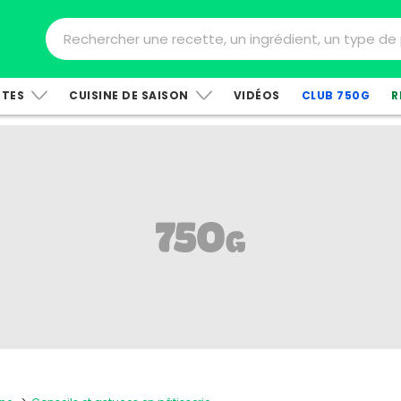
TTES
CUISINE DE SAISON
VIDÉOS
CLUB 750G
R