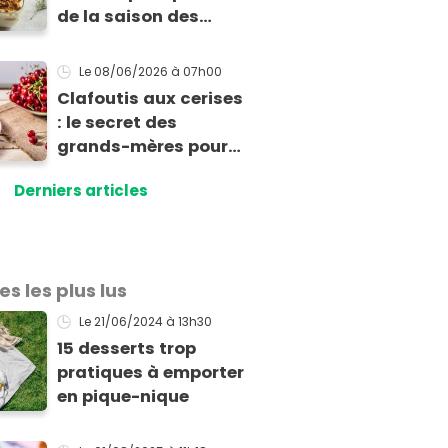
de la saison des
abricots : le tiramisu
au spéculoos
Le 08/06/2026
à 07h00
Clafoutis aux cerises
: le secret des
grands-mères pour
une texture parfaite
Derniers articles
(et l’erreur que l’on
fait presque tous)
es les plus lus
Le 21/06/2024
à 13h30
15 desserts trop
pratiques à emporter
en pique-nique