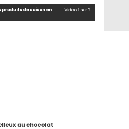
s produits de saison en
Video 1 sur 2
elleux au chocolat