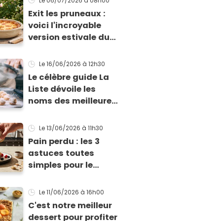
Le 06/07/2026
à 08h00
clafoutis
Exit les pruneaux :
voici l'incroyable
version estivale du
far breton aux
abricots
Le 16/06/2026
à 12h30
Le célèbre guide La
Liste dévoile les
noms des meilleures
boulangeries et
pâtisseries
Le 13/06/2026
à 11h30
françaises de l'année
Pain perdu : les 3
astuces toutes
simples pour le
réussir à tous les
coups !
Le 11/06/2026
à 16h00
C'est notre meilleur
dessert pour profiter