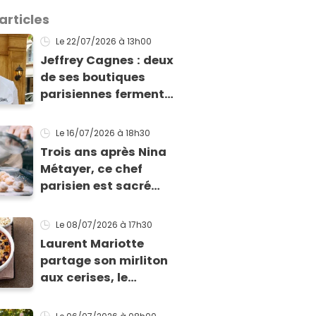
articles
Le 22/07/2026
à 13h00
Jeffrey Cagnes : deux
de ses boutiques
parisiennes ferment,
le chef pâtissier
explique son
Le 16/07/2026
à 18h30
nouveau projet face
Trois ans après Nina
aux difficultés
Métayer, ce chef
parisien est sacré
Meilleur Pâtissier du
monde en 2026 !
Le 08/07/2026
à 17h30
Laurent Mariotte
partage son mirliton
aux cerises, le
dessert qui va
détrôner votre