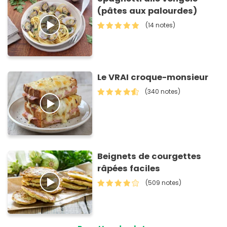
(pâtes aux palourdes)
(14 notes)
Le VRAI croque-monsieur
(340 notes)
Beignets de courgettes
râpées faciles
(509 notes)