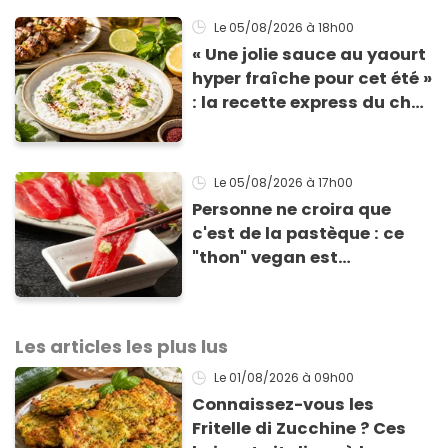
Le 05/08/2026
à 18h00
« Une jolie sauce au yaourt
hyper fraîche pour cet été »
: la recette express du chef
Éric Frechon pour
accompagner vos
grillades
Le 05/08/2026
à 17h00
Personne ne croira que
c'est de la pastèque : ce
"thon" vegan est
totalement bluffant
Les articles les plus lus
Le 01/08/2026
à 09h00
Connaissez-vous les
Fritelle di Zucchine ? Ces