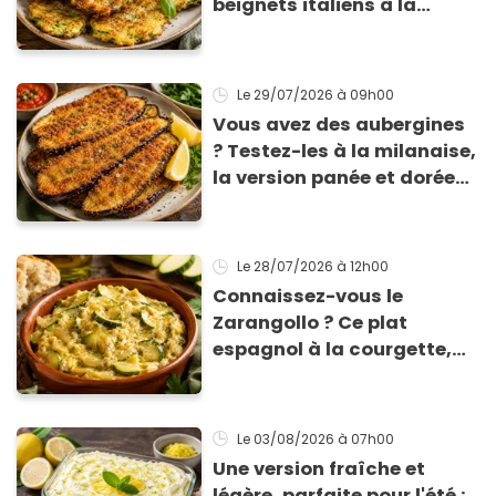
beignets italiens à la
courgette prêts en 10 min
sont un pur délice !
Le 29/07/2026
à 09h00
Vous avez des aubergines
? Testez-les à la milanaise,
la version panée et dorée
qui change du gratin
classique
Le 28/07/2026
à 12h00
Connaissez-vous le
Zarangollo ? Ce plat
espagnol à la courgette,
prêt en 15 min pour moins
de 3 € !
Le 03/08/2026
à 07h00
Une version fraîche et
légère, parfaite pour l'été :