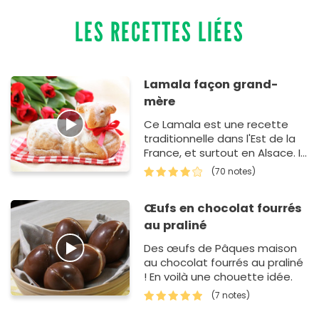
LES RECETTES LIÉES
Lamala façon grand-
mère
Ce Lamala est une recette
traditionnelle dans l'Est de la
France, et surtout en Alsace. Il
s'agit d'un gâteau en forme
(70 notes)
d'agneau que les locaux ont l…
Œufs en chocolat fourrés
au praliné
Des œufs de Pâques maison
au chocolat fourrés au praliné
! En voilà une chouette idée.
(7 notes)