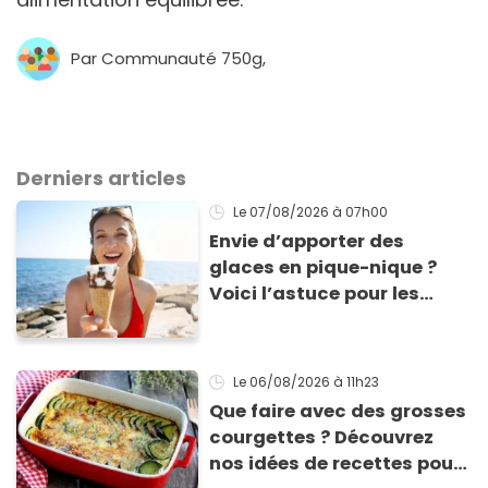
Par Communauté 750g,
Derniers articles
Le 07/08/2026
à 07h00
Envie d’apporter des
glaces en pique-nique ?
Voici l’astuce pour les
transporter facilement et
les conserver sans qu’elles
ne fondent !
Le 06/08/2026
à 11h23
Que faire avec des grosses
courgettes ? Découvrez
nos idées de recettes pour