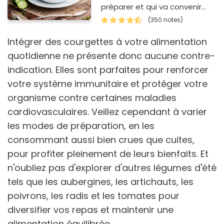
préparer et qui va convenir
également aux enfants ?
(350 notes)
Cette soupe de courgettes a
beau…
Intégrer des courgettes à votre alimentation
quotidienne ne présente donc aucune contre-
indication. Elles sont parfaites pour renforcer
votre système immunitaire et protéger votre
organisme contre certaines maladies
cardiovasculaires. Veillez cependant à varier
les modes de préparation, en les
consommant aussi bien crues que cuites,
pour profiter pleinement de leurs bienfaits. Et
n'oubliez pas d'explorer d'autres légumes d'été
tels que les aubergines, les artichauts, les
poivrons, les radis et les tomates pour
diversifier vos repas et maintenir une
alimentation équilibrée.