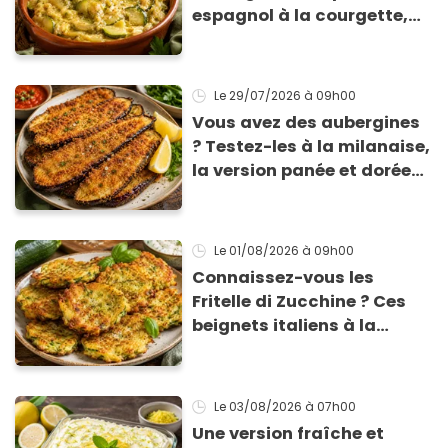
espagnol à la courgette,
prêt en 15 min pour moins
de 3 € !
Le 29/07/2026
à 09h00
Vous avez des aubergines
? Testez-les à la milanaise,
la version panée et dorée
qui change du gratin
classique
Le 01/08/2026
à 09h00
Connaissez-vous les
Fritelle di Zucchine ? Ces
beignets italiens à la
courgette prêts en 10 min
sont un pur délice !
Le 03/08/2026
à 07h00
Une version fraîche et