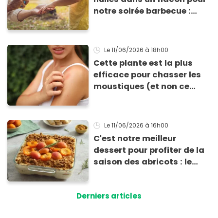
notre soirée barbecue :
tout le monde a exigé de
repartir avec la recette de
ma lotion
Le 11/06/2026
à 18h00
Cette plante est la plus
efficace pour chasser les
moustiques (et non ce
n’est pas la citronnelle !)
Le 11/06/2026
à 16h00
C'est notre meilleur
dessert pour profiter de la
saison des abricots : le
tiramisu au spéculoos
Derniers articles