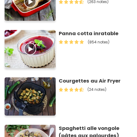
(263 notes)
Panna cotta inratable
(854 notes)
Courgettes au Air Fryer
(24 notes)
Spaghetti alle vongole
(pâtes aux palourdes)