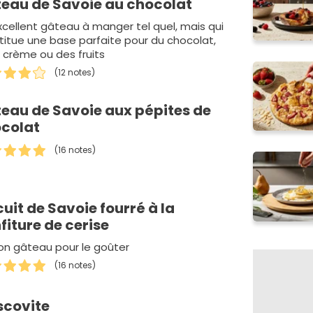
eau de Savoie au chocolat
xcellent gâteau à manger tel quel, mais qui
titue une base parfaite pour du chocolat,
a crème ou des fruits
(12 notes)
eau de Savoie aux pépites de
colat
(16 notes)
cuit de Savoie fourré à la
fiture de cerise
on gâteau pour le goûter
(16 notes)
covite