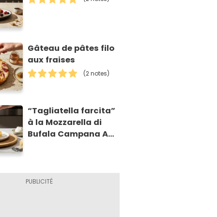
Gâteau de pâtes filo
aux fraises
(2 notes)
“Tagliatella farcita”
à la Mozzarella di
Bufala Campana AOP
et à la poire
caramélisée, sur
fondue et tuiles
croustillants de
Asiago AOP