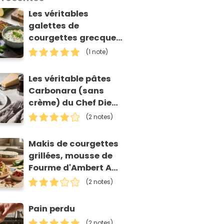
Les véritables
galettes de
courgettes grecques
(kolokithokeftedes)
(1 note)
Les véritable pâtes
Carbonara (sans
crème) du Chef Diego
Accettulli
(2 notes)
Makis de courgettes
grillées, mousse de
Fourme d'Ambert AOP
et tomates séchées
(2 notes)
Pain perdu
(2 notes)