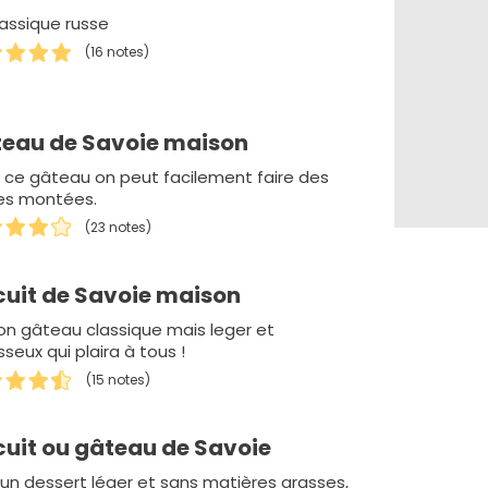
lassique russe
(16 notes)
eau de Savoie maison
 ce gâteau on peut facilement faire des
es montées.
(23 notes)
cuit de Savoie maison
on gâteau classique mais leger et
seux qui plaira à tous !
(15 notes)
cuit ou gâteau de Savoie
 un dessert léger et sans matières grasses,