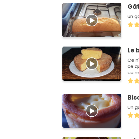
Gât
un g
Le 
Ce n
ce q
au m
Bis
Un g