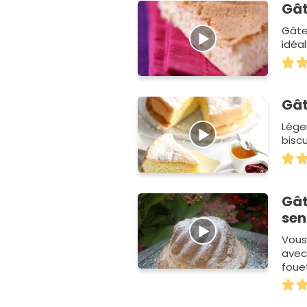
Gât
Gâte
idéa
Gât
Léger
biscu
Gât
sen
Vous
avec
foue
c'est