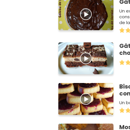
Gât
Un e
cons
de l
Gât
cho
Bis
con
Un b
Mos