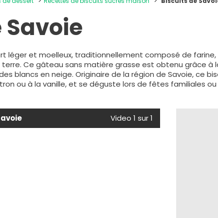
s de dessert
Recettes de biscuits sucrés maison
Biscuits de Savo
e Savoie
ert léger et moelleux, traditionnellement composé de farine,
erre. Ce gâteau sans matière grasse est obtenu grâce à l
s blancs en neige. Originaire de la région de Savoie, ce bisc
tron ou à la vanille, et se déguste lors de fêtes familiales
savoie
Video 1 sur 1