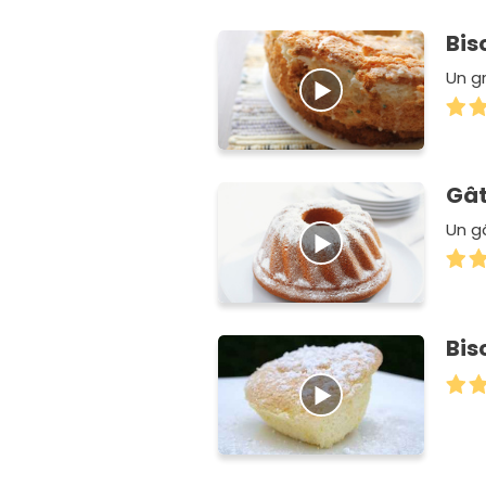
Bis
Un gr
Gât
Un g
Bis