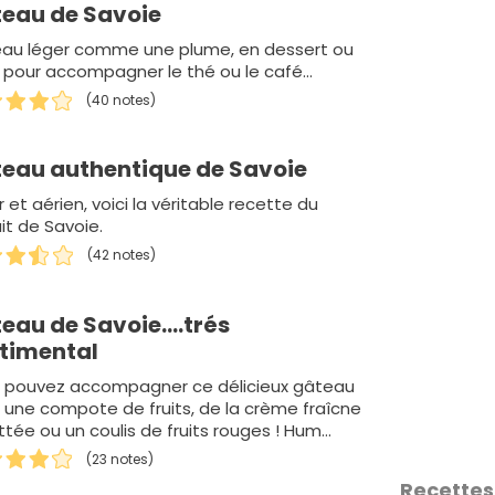
eau de Savoie
au léger comme une plume, en dessert ou
l pour accompagner le thé ou le café...
(40 notes)
eau authentique de Savoie
 et aérien, voici la véritable recette du
it de Savoie.
(42 notes)
eau de Savoie....trés
timental
 pouvez accompagner ce délicieux gâteau
 une compote de fruits, de la crème fraîcne
ttée ou un coulis de fruits rouges ! Hum
 bon....
(23 notes)
Recettes