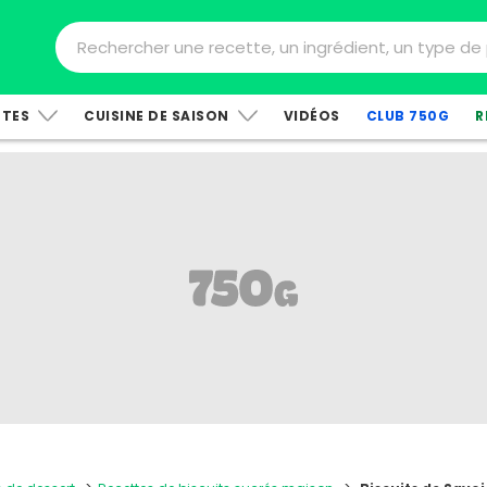
TTES
CUISINE DE SAISON
VIDÉOS
CLUB 750G
R