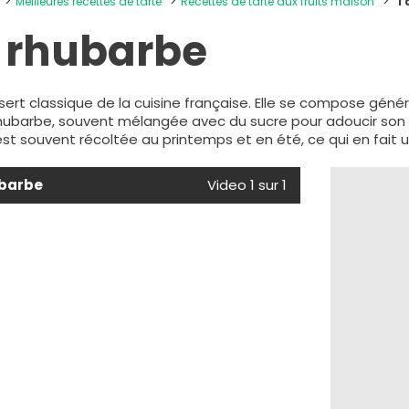
Meilleures recettes de tarte
Recettes de tarte aux fruits maison
T
a rhubarbe
ssert classique de la cuisine française. Elle se compose gén
hubarbe, souvent mélangée avec du sucre pour adoucir son g
st souvent récoltée au printemps et en été, ce qui en fait u
ubarbe
Video 1 sur 1