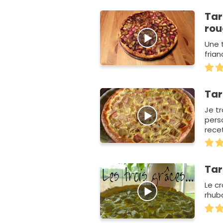
Tar
rou
Une 
fria
Tar
Je t
pers
rece
me…
Tar
Le cr
rhuba