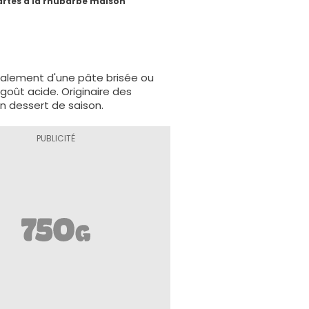
artes à la rhubarbe maison
éralement d'une pâte brisée ou
oût acide. Originaire des
n dessert de saison.