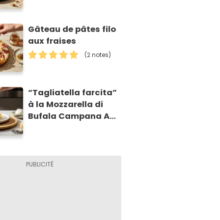
Gâteau de pâtes filo
aux fraises
(2 notes)
“Tagliatella farcita”
à la Mozzarella di
Bufala Campana AOP
et à la poire
caramélisée, sur
fondue et tuiles
croustillants de
Asiago AOP