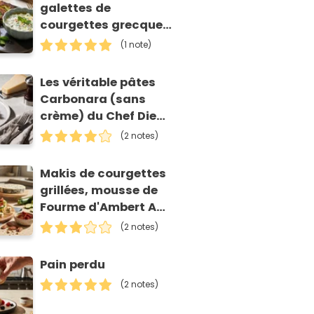
galettes de
courgettes grecques
(kolokithokeftedes)
(1 note)
Les véritable pâtes
Carbonara (sans
crème) du Chef Diego
Accettulli
(2 notes)
Makis de courgettes
grillées, mousse de
Fourme d'Ambert AOP
et tomates séchées
(2 notes)
Pain perdu
(2 notes)