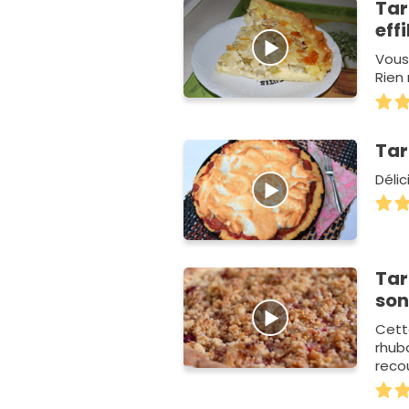
Tar
eff
Vous
Rien
Tar
Délic
Tar
son
Cett
rhub
reco