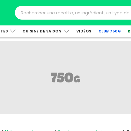
TTES
CUISINE DE SAISON
VIDÉOS
CLUB 750G
R