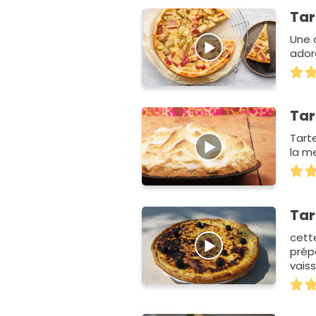
Tar
Une 
ador
Tar
Tart
la m
Tar
cette
prép
vaisse