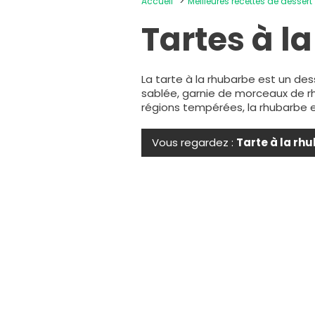
Accueil
Meilleures recettes de dessert
Tartes à l
La tarte à la rhubarbe est un de
sablée, garnie de morceaux de r
régions tempérées, la rhubarbe e
Vous regardez :
Tarte à la rh