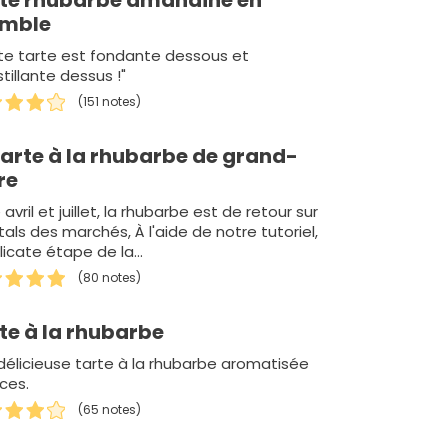
te rhubarbe amandine en
umble
te tarte est fondante dessous et
tillante dessus !"
(151 notes)
tarte à la rhubarbe de grand-
re
 avril et juillet, la rhubarbe est de retour sur
tals des marchés, À l'aide de notre tutoriel,
élicate étape de la…
(80 notes)
te à la rhubarbe
délicieuse tarte à la rhubarbe aromatisée
ces.
(65 notes)