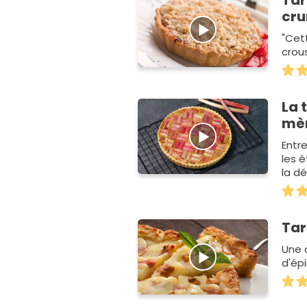
Tar
cr
"Cet
crous
La 
mè
Entre
les é
la d
Tar
Une 
d'épi