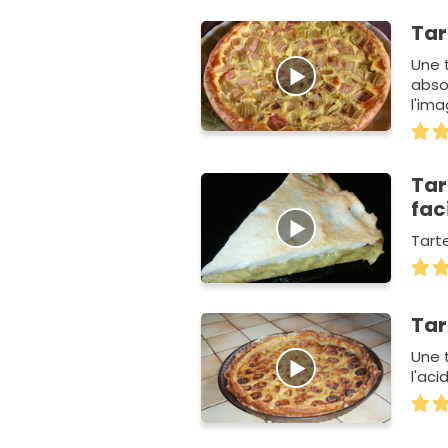
Tar
Une 
abso
l'ima
Tar
fac
Tart
Tar
Une 
l'aci