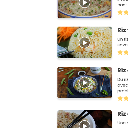
cant
Riz
Un ri
saveu
Riz
Du ri
avec
prob
Riz
Une 