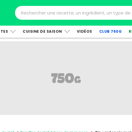
TTES
CUISINE DE SAISON
VIDÉOS
CLUB 750G
R