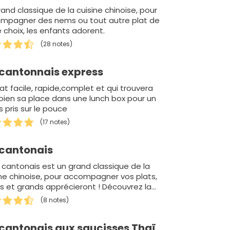
and classique de la cuisine chinoise, pour
mpagner des nems ou tout autre plat de
 choix, les enfants adorent.
(28 notes)
 cantonnais express
at facile, rapide,complet et qui trouvera
 bien sa place dans une lunch box pour un
 pris sur le pouce
(17 notes)
 cantonais
z cantonais est un grand classique de la
ine chinoise, pour accompagner vos plats,
ts et grands apprécieront ! Découvrez la
te du ri…
(8 notes)
 cantonais aux saucisses Thaï