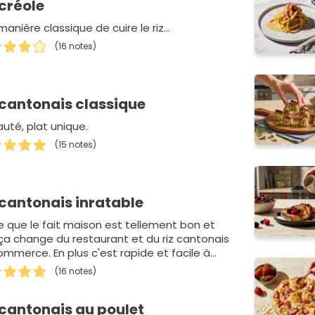
 créole
anière classique de cuire le riz...
(16 notes)
 cantonais classique
auté, plat unique.
(15 notes)
 cantonais inratable
e que le fait maison est tellement bon et
ça change du restaurant et du riz cantonais
ommerce. En plus c'est rapide et facile à
.
(16 notes)
 cantonais au poulet