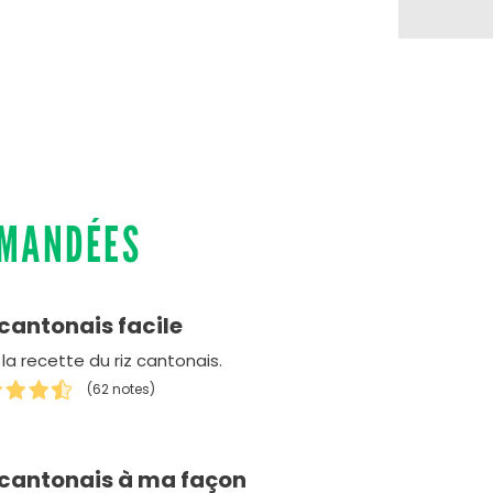
MMANDÉES
 cantonais facile
 la recette du riz cantonais.
(62 notes)
 cantonais à ma façon