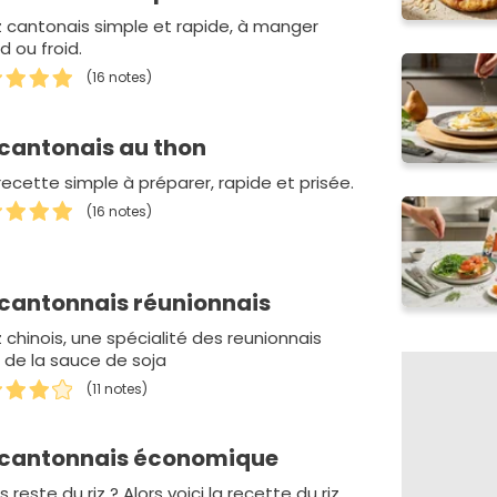
iz cantonais simple et rapide, à manger
d ou froid.
(16 notes)
 cantonais au thon
recette simple à préparer, rapide et prisée.
(16 notes)
 cantonnais réunionnais
z chinois, une spécialité des reunionnais
 de la sauce de soja
(11 notes)
 cantonnais économique
us reste du riz ? Alors voici la recette du riz