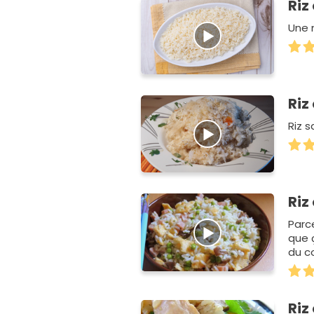
Riz
Une m
Riz
Riz s
Riz
Parc
que 
du c
faire
Riz