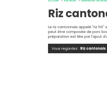
Accueil
Recettes
Meilleures recette
Riz canton
Le riz cantonnais appelé "riz frit
peut être composée de porc boeuf
préparation est liée par l'ajout d
Vous regardez :
Riz cantonais