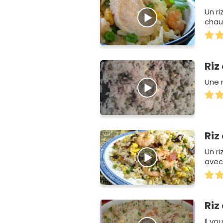
Un r
chau
Riz
Une 
Riz
Un ri
avec
Riz
Il vo