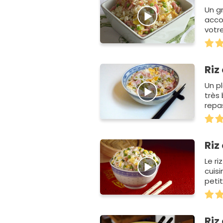
Un gr
acco
votre
Riz
Un pl
très
repas
Riz
Le ri
cuis
peti
recet
Riz