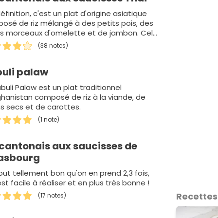
éfinition, c'est un plat d'origine asiatique
osé de riz mélangé à des petits pois, des
ts morceaux d'omelette et de jambon. Celui
rtant peu de parf…
(38 notes)
uli palaw
buli Palaw est un plat traditionnel
ghanistan composé de riz à la viande, de
ins secs et de carottes.
(1 note)
 cantonais aux saucisses de
asbourg
out tellement bon qu'on en prend 2,3 fois,
est facile à réaliser et en plus très bonne !
Recettes
(17 notes)