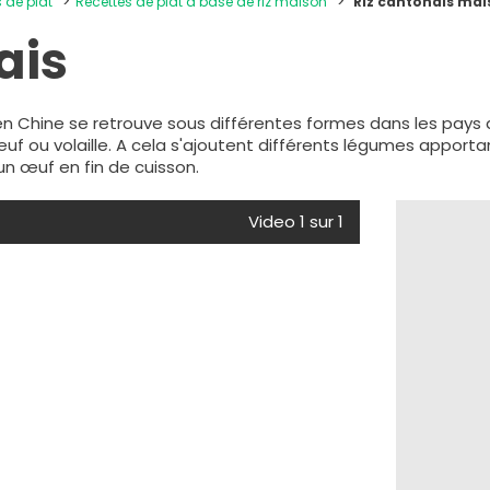
s de plat
Recettes de plat à base de riz maison
Riz cantonais ma
ais
" en Chine se retrouve sous différentes formes dans les pays d'
 ou volaille. A cela s'ajoutent différents légumes apportant
'un œuf en fin de cuisson.
Video 1 sur 1