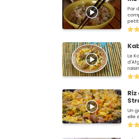
Par d
comp
peti
appo
Kab
Le Ka
d'Af
rais
Riz
Str
Un g
elle 