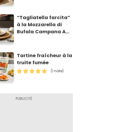
“Tagliatella farcita”
à la Mozzarella di
Bufala Campana AOP
et à la poire
caramélisée, sur
fondue et tuiles
Tartine fraîcheur à la
croustillants de
truite fumée
Asiago AOP
(1 note)