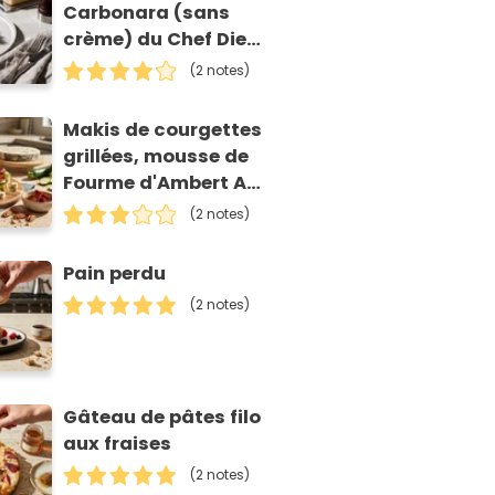
Carbonara (sans
crème) du Chef Diego
Accettulli
(2 notes)
Makis de courgettes
grillées, mousse de
Fourme d'Ambert AOP
et tomates séchées
(2 notes)
Pain perdu
(2 notes)
Gâteau de pâtes filo
aux fraises
(2 notes)