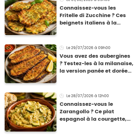
Connaissez-vous les
Fritelle di Zucchine ? Ces
beignets italiens à la
courgette prêts en 10 min
sont un pur délice !
Le 29/07/2026
à 09h00
Vous avez des aubergines
? Testez-les à la milanaise,
la version panée et dorée
qui change du gratin
classique
Le 28/07/2026
à 12h00
Connaissez-vous le
Zarangollo ? Ce plat
espagnol à la courgette,
prêt en 15 min pour moins
de 3 € !