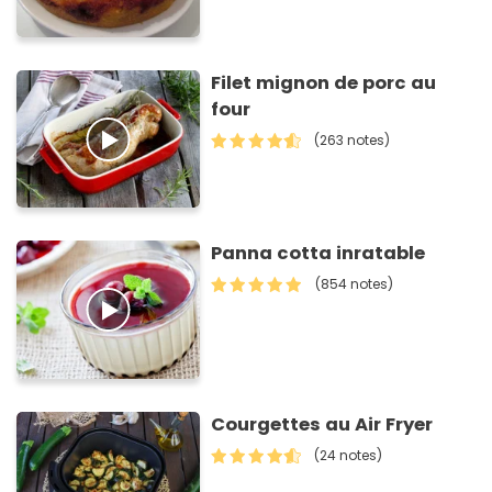
Filet mignon de porc au
four
(263 notes)
Panna cotta inratable
(854 notes)
Courgettes au Air Fryer
(24 notes)