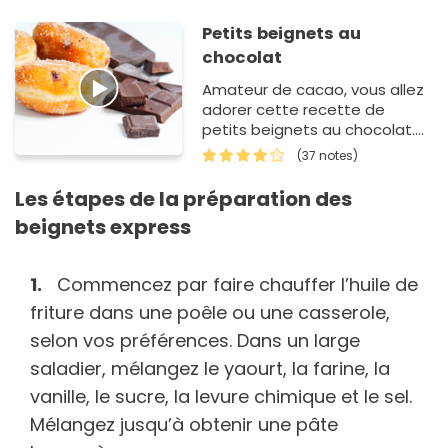
Petits beignets au
chocolat
Amateur de cacao, vous allez
adorer cette recette de
petits beignets au chocolat.
En effet, pour Mardi gras ou
(37 notes)
bien un anniversaire, les
gourmands vont ne faire qu'…
Les étapes de la préparation des
beignets express
Commencez par faire chauffer l’huile de
friture dans une poêle ou une casserole,
selon vos préférences. Dans un large
saladier, mélangez le yaourt, la farine, la
vanille, le sucre, la levure chimique et le sel.
Mélangez jusqu’à obtenir une pâte