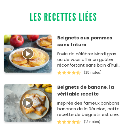
LES RECETTES LIÉES
Beignets aux pommes
sans friture
Envie de célébrer Mardi gras
ou de vous offrir un goûter
réconfortant sans bain d'huile
? Cette recette de beignets
(25 notes)
de pommes sans fritur…
Beignets de banane, la
véritable recette
Inspirés des fameux bonbons
bananes de la Réunion, cette
recette de beignets est une
version allégée. Cerise sur le
(13 notes)
gâteau, e…