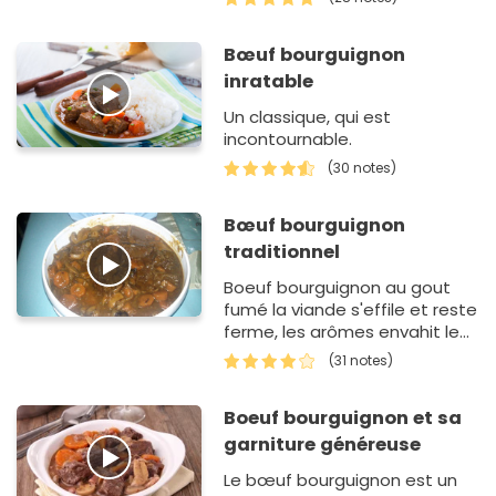
est d'abord marin&…
Bœuf bourguignon
inratable
Un classique, qui est
incontournable.
(30 notes)
Bœuf bourguignon
traditionnel
Boeuf bourguignon au gout
fumé la viande s'effile et reste
ferme, les arômes envahit le
palais
(31 notes)
Boeuf bourguignon et sa
garniture généreuse
Le bœuf bourguignon est un