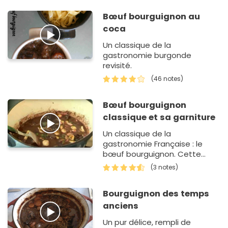
Bœuf bourguignon au
coca
Un classique de la
gastronomie burgonde
revisité.
(46 notes)
Bœuf bourguignon
classique et sa garniture
Un classique de la
gastronomie Française : le
bœuf bourguignon. Cette
recette de bœuf bourguignon
(3 notes)
est parfaite pour les soirs
d'automne et d'hiver.
Bourguignon des temps
anciens
Un pur délice, rempli de