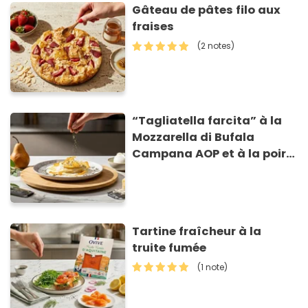
Gâteau de pâtes filo aux
fraises
(2 notes)
“Tagliatella farcita” à la
Mozzarella di Bufala
Campana AOP et à la poire
caramélisée, sur fondue et
tuiles croustillants de
Asiago AOP
Tartine fraîcheur à la
truite fumée
(1 note)