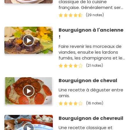
classique de la cuisine
française. Généralement servi
en hiver, ce plat va parvenir à
(29 notes)
réconforte…
Bourguignon à l'ancienne
!
Faire revenir les morceaux de
viandes, ensuite les lardons
fumés, les champignons et les
carottes.
(21 notes)
Bourguignon de cheval
Une recette à déguster entre
amis.
(16 notes)
Bourguignon de chevreuil
Une recette classique et