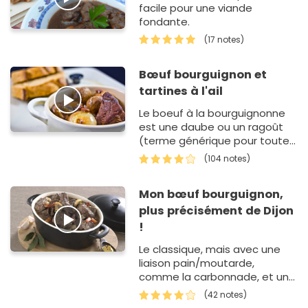
facile pour une viande
fondante.
(17 notes)
Bœuf bourguignon et
tartines à l'ail
Le boeuf à la bourguignonne
est une daube ou un ragoût
(terme générique pour toutes
viandes cuites à l'étouffée
(104 notes)
dans un liquide). C'est un plat
mijoté, parfait pour…
Mon bœuf bourguignon,
plus précisément de Dijon
!
Le classique, mais avec une
liaison pain/moutarde,
comme la carbonnade, et un
peu de cassis dans le vin de
(42 notes)
cuisson.