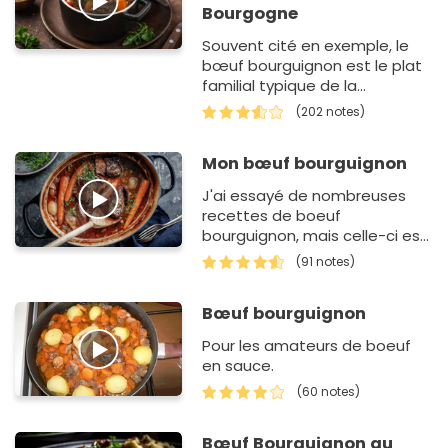
Bourgogne
Souvent cité en exemple, le
bœuf bourguignon est le plat
familial typique de la
gastronomie française. Pour le
(202 notes)
réussir, demandez à…
Mon bœuf bourguignon
J'ai essayé de nombreuses
recettes de boeuf
bourguignon, mais celle-ci est
très simple, et pour moi reste
(91 notes)
la meilleure.
Bœuf bourguignon
Pour les amateurs de boeuf
en sauce.
(60 notes)
Bœuf Bourguignon au