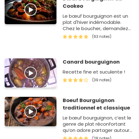
Cookeo
Le bœuf bourguignon est un
plat d'hiver indémodable.
Chez le boucher, demandez
des morceaux taillés dans le
(63 notes)
gite comme les jumeaux, le
paleron o…
Canard bourguignon
Recette fine et suculente !
(39 notes)
Boeuf Bourguignon
traditionnel et classique
Le bœuf bourguignon, c’est le
genre de plat réconfortant
qu’on adore partager autour
d’une grande table. La viande
(28 notes)