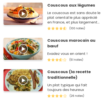
Couscous aux légumes
Le couscous est sans doute le
plat oriental le plus apprécié
en France, et plus largement
dans le monde entier. Cette
(100 notes)
recette aux légumes et av…
Couscous marocain au
bœuf
Evadez vous en orient !
(51 notes)
Couscous (la recette
traditionnelle)
Un plat typique qui fait
toujours des heureux
(26 notes)