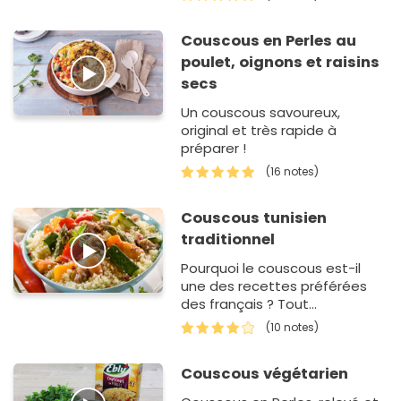
Couscous en Perles au
poulet, oignons et raisins
secs
Un couscous savoureux,
original et très rapide à
préparer !
(16 notes)
Couscous tunisien
traditionnel
Pourquoi le couscous est-il
une des recettes préférées
des français ? Tout
simplement parce que cette
(10 notes)
recette originaire d'Afrique du
Nord est complète,
Couscous végétarien
délicieuse…