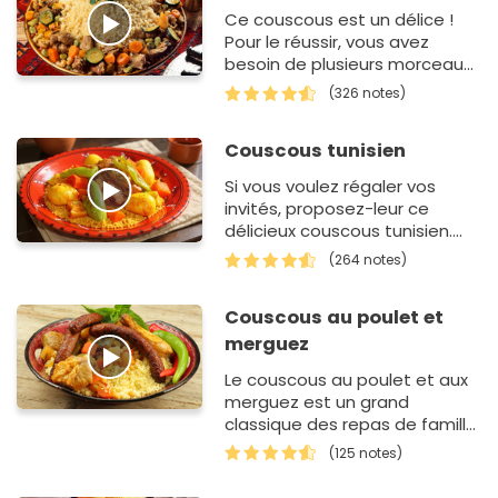
Ce couscous est un délice !
Pour le réussir, vous avez
besoin de plusieurs morceaux
de viande. Faites-les cuire
(326 notes)
dans un fond d'huile
d'arachide et du…
Couscous tunisien
Si vous voulez régaler vos
invités, proposez-leur ce
délicieux couscous tunisien.
Cuits dans une cocotte ou
(264 notes)
bien dans le couscoussier,
l'oignon…
Couscous au poulet et
merguez
Le couscous au poulet et aux
merguez est un grand
classique des repas de famille.
Ce plat réunit des morceaux
(125 notes)
de volaille et des saucisses
épicé…