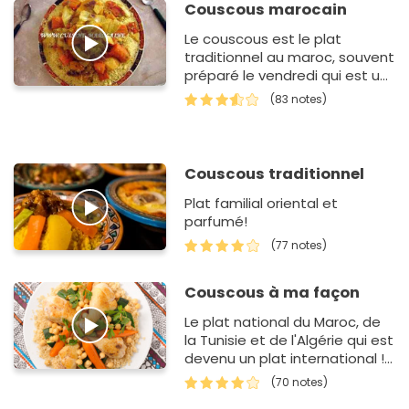
Couscous marocain
Le couscous est le plat
traditionnel au maroc, souvent
préparé le vendredi qui est un
jour saint.
(83 notes)
Couscous traditionnel
Plat familial oriental et
parfumé!
(77 notes)
Couscous à ma façon
Le plat national du Maroc, de
la Tunisie et de l'Algérie qui est
devenu un plat international ! Il
existe des dizaines de version
(70 notes)
du couscous…