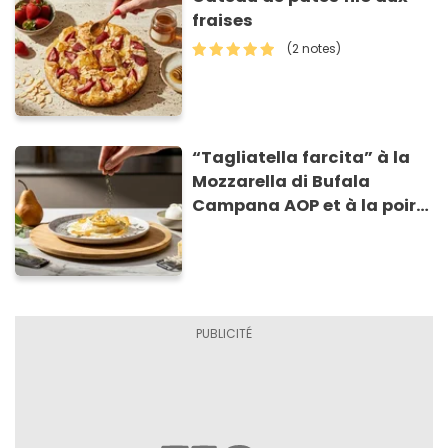
fraises
(2 notes)
“Tagliatella farcita” à la
Mozzarella di Bufala
Campana AOP et à la poire
caramélisée, sur fondue et
tuiles croustillants de
Asiago AOP