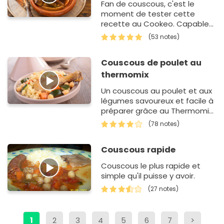
Fan de couscous, c'est le
moment de tester cette
recette au Cookeo. Capable
de remplacer plusieurs
(53 notes)
appareils, cette machine rend
bien des services à son…
Couscous de poulet au
thermomix
Un couscous au poulet et aux
légumes savoureux et facile à
préparer grâce au Thermomix.
C'est un plat complet à
(78 notes)
partager qui va pl…
Couscous rapide
Couscous le plus rapide et
simple qu'il puisse y avoir.
(27 notes)
1
2
3
4
5
6
7
>