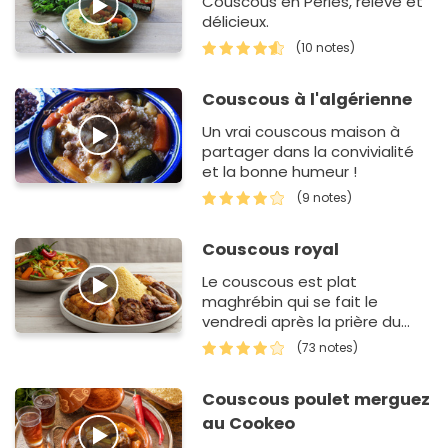
Couscous en Perles, relevé et
délicieux.
(10 notes)
Couscous à l'algérienne
Un vrai couscous maison à
partager dans la convivialité
et la bonne humeur !
(9 notes)
Couscous royal
Le couscous est plat
maghrébin qui se fait le
vendredi après la prière du
vendredi ou dans des grandes
(73 notes)
fêtes.
Couscous poulet merguez
au Cookeo