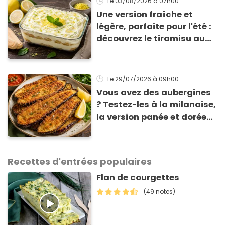
Le 03/08/2026
à 07h00
Une version fraîche et
légère, parfaite pour l'été :
découvrez le tiramisu au
citron de Viviana, la
gagnante de Top Chef !
Le 29/07/2026
à 09h00
Vous avez des aubergines
? Testez-les à la milanaise,
la version panée et dorée
qui change du gratin
classique
Recettes d'entrées populaires
Flan de courgettes
(49 notes)