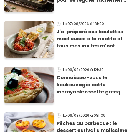
pour se régaler facilement
avec des courgettes en été
Le 07/08/2026
à 18h00
J'ai préparé ces boulettes
moelleuses à la ricotta et
tous mes invités m'ont
supplié d'avoir la recette !
Le 06/08/2026
à 12h30
Connaissez-vous le
koukouvagia cette
incroyable recette grecque
à base de pain rassis et de
tomates
Le 06/08/2026
à 08h09
Pêches au barbecue : le
dessert estival simplissime