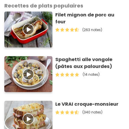
Recettes de plats populaires
Filet mignon de porc au
four
(263 notes)
Spaghetti alle vongole
(pâtes aux palourdes)
(14 notes)
Le VRAI croque-monsieur
(340 notes)