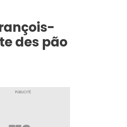
François-
tte des pão