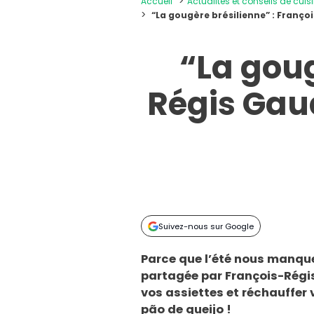
Accueil
Actualités et conseils de cuis
“La gougère brésilienne” : Franço
“La goug
Régis Gaud
Suivez-nous sur Google
Parce que l’été nous manque 
partagée par François-Régis
vos assiettes et réchauffer v
pão de queijo !