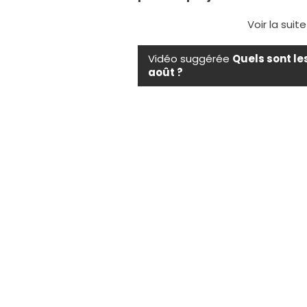
Voir la suit
Vidéo suggérée
Quels sont le
août ?