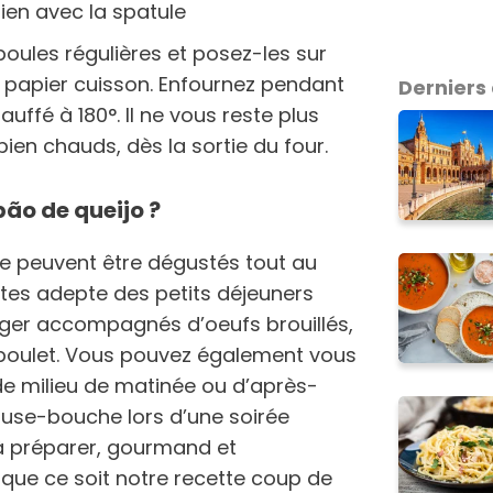
bien avec la spatule
oules régulières et posez-les sur
 papier cuisson. Enfournez pendant
Derniers 
ffé à 180°. Il ne vous reste plus
ien chauds, dès la sortie du four.
pão de queijo ?
e peuvent être dégustés tout au
 êtes adepte des petits déjeuners
ger accompagnés d’oeufs brouillés,
poulet. Vous pouvez également vous
de milieu de matinée ou d’après-
se-bouche lors d’une soirée
le à préparer, gourmand et
ue ce soit notre recette coup de