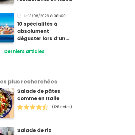
ajoutent
secrètement dans
Le 13/06/2026
à 08h00
leur carbonara
10 spécialités à
absolument
déguster lors d’un
séjour à Lisbonne
Derniers articles
les plus recherchées
Salade de pâtes
comme en Italie
(128 notes)
Salade de riz