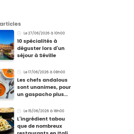
articles
Le 27/06/2026
à 10h00
10 spécialités à
déguster lors d'un
séjour à Séville
Le 17/06/2026
à 08h00
Les chefs andalous
sont unanimes, pour
un gaspacho plus
savoureux, il faut
faire cette étape
Le 15/06/2026
à 18h00
avant mixer les
L'ingrédient tabou
tomates
que de nombreux
restaurants en Italie