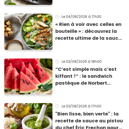
cuisson
Le 04/08/2026
à 17h30
« Rien à voir avec celles en
bouteille » : découvrez la
recette ultime de la sauce
César par un chef étoilé
Le 03/08/2026
à 18h00
“C’est simple mais c’est
kiffant !” : le sandwich
pastèque de Norbert
Tarayre va vous rafraîchir
cet été !
Le 03/08/2026
à 17h00
"Bien lisse, bien verte" : la
recette de sauce au pistou
du chef Éric Frechon pour