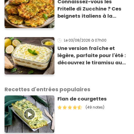
Connaissez-vous les
Fritelle di Zucchine ? Ces
beignets italiens à la
courgette prêts en 10 min
sont un pur délice !
Le 03/08/2026
à 07h00
Une version fraîche et
légère, parfaite pour l'été :
découvrez le tiramisu au
citron de Viviana, la
gagnante de Top Chef !
Recettes d'entrées populaires
Flan de courgettes
(49 notes)