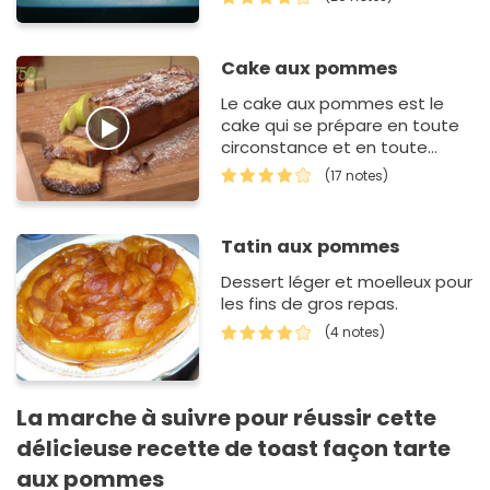
Cake aux pommes
Le cake aux pommes est le
cake qui se prépare en toute
circonstance et en toute
saison ! Moelleux et fondant,
(17 notes)
ce cake est très simple et
super rapide…
Tatin aux pommes
Dessert léger et moelleux pour
les fins de gros repas.
(4 notes)
La marche à suivre pour réussir cette
délicieuse recette de toast façon tarte
aux pommes