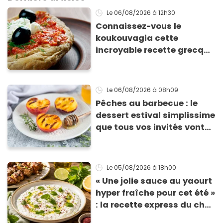
Le 06/08/2026
à 12h30
Connaissez-vous le
koukouvagia cette
incroyable recette grecque
à base de pain rassis et de
tomates
Le 06/08/2026
à 08h09
Pêches au barbecue : le
dessert estival simplissime
que tous vos invités vont
vous réclamer
Le 05/08/2026
à 18h00
« Une jolie sauce au yaourt
hyper fraîche pour cet été »
: la recette express du chef
Éric Frechon pour