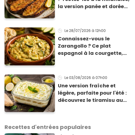
la version panée et dorée
qui change du gratin
classique
Le 28/07/2026
à 12h00
Connaissez-vous le
Zarangollo ? Ce plat
espagnol à la courgette,
prêt en 15 min pour moins
de 3 € !
Le 03/08/2026
à 07h00
Une version fraîche et
légère, parfaite pour l'été :
découvrez le tiramisu au
citron de Viviana, la
gagnante de Top Chef !
Recettes d'entrées populaires