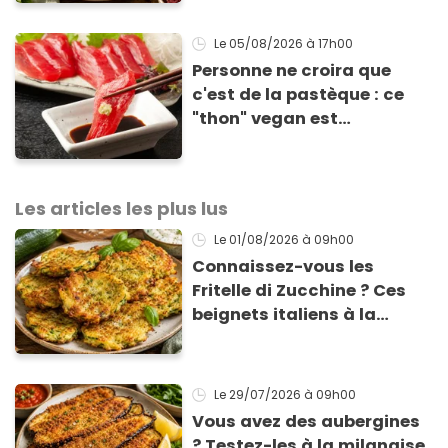
accompagner vos
grillades
Le 05/08/2026
à 17h00
Personne ne croira que
c'est de la pastèque : ce
"thon" vegan est
totalement bluffant
Les articles les plus lus
Le 01/08/2026
à 09h00
Connaissez-vous les
Fritelle di Zucchine ? Ces
beignets italiens à la
courgette prêts en 10 min
sont un pur délice !
Le 29/07/2026
à 09h00
Vous avez des aubergines
? Testez-les à la milanaise,