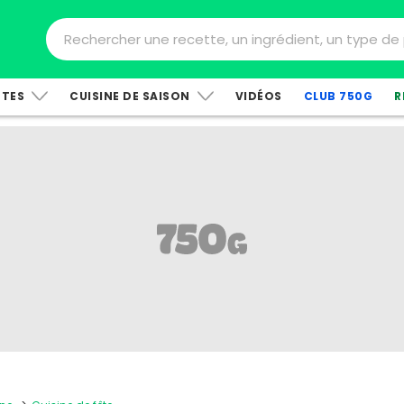
TTES
CUISINE DE SAISON
VIDÉOS
CLUB 750G
R