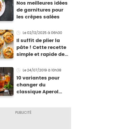
Nos meilleures idées
de garnitures pour
les crêpes salées
Le 02/12/2025
à 06h30
Il suffit de plier la
pâte ! Cette recette
simple et rapide de
feuilletés va vous
sauver pour l’apéritif
Le 24/07/2019
à 10h38
de Noël
10 variantes pour
changer du
classique Aperol
Spritz