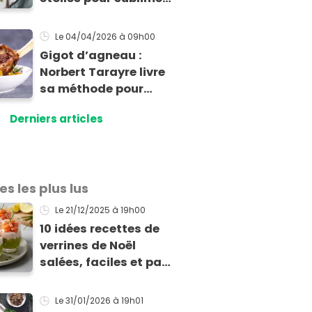
vos asperges
Le 04/04/2026
à 09h00
Gigot d’agneau :
Norbert Tarayre livre
sa méthode pour
obtenir une viande
Derniers articles
fondante et bien
parfumée
es les plus lus
Le 21/12/2025
à 19h00
10 idées recettes de
verrines de Noël
salées, faciles et pas
chères pour les fêtes
Le 31/01/2026
à 19h01