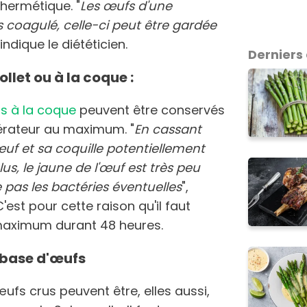
hermétique. "
Les œufs d'une
 coagulé, celle-ci peut être gardée
, indique le diététicien.
Derniers 
llet ou à la coque :
s à la coque
peuvent être conservés
gérateur au maximum. "
En cassant
œuf et sa coquille potentiellement
us, le jaune de l'œuf est très peu
ue pas les bactéries éventuelles
",
est pour cette raison qu'il faut
maximum durant 48 heures.
 base d'œufs
ufs crus peuvent être, elles aussi,