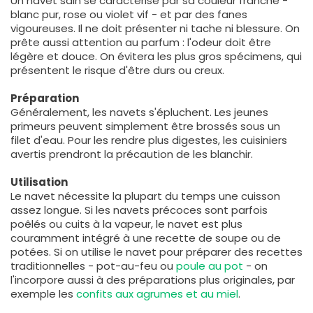
Un navet sain se caractérise par sa couleur franche -
blanc pur, rose ou violet vif - et par des fanes
vigoureuses. Il ne doit présenter ni tache ni blessure. On
prête aussi attention au parfum : l'odeur doit être
légère et douce. On évitera les plus gros spécimens, qui
présentent le risque d'être durs ou creux.
Préparation
Généralement, les navets s'épluchent. Les jeunes
primeurs peuvent simplement être brossés sous un
filet d'eau. Pour les rendre plus digestes, les cuisiniers
avertis prendront la précaution de les blanchir.
Utilisation
Le navet nécessite la plupart du temps une cuisson
assez longue. Si les navets précoces sont parfois
poêlés ou cuits à la vapeur, le navet est plus
couramment intégré à une recette de soupe ou de
potées. Si on utilise le navet pour préparer des recettes
traditionnelles - pot-au-feu ou
poule au pot
- on
l'incorpore aussi à des préparations plus originales, par
exemple les
confits aux agrumes et au miel
.