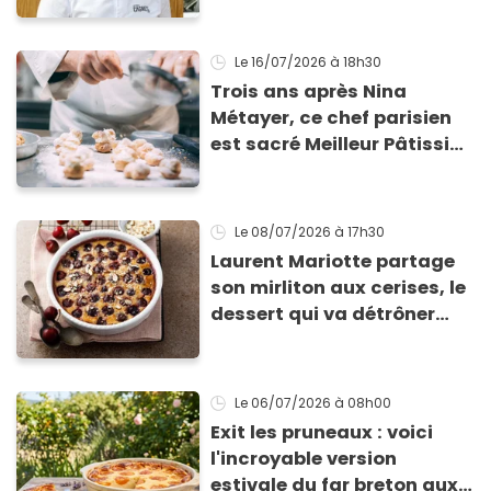
explique son nouveau
projet face aux difficultés
Le 16/07/2026
à 18h30
Trois ans après Nina
Métayer, ce chef parisien
est sacré Meilleur Pâtissier
du monde en 2026 !
Le 08/07/2026
à 17h30
Laurent Mariotte partage
son mirliton aux cerises, le
dessert qui va détrôner
votre clafoutis
Le 06/07/2026
à 08h00
Exit les pruneaux : voici
l'incroyable version
estivale du far breton aux