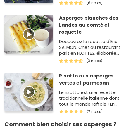
vrai jeu d'enfant ! Aujourd'hui,
(6 notes)
pour changer des asperges
servi…
Asperges blanches des
Landes au comté et
roquette
Découvrez la recette d'Eric
SALMON, Chef du restaurant
parisien FLOTTES, élaborée
pour la dernière Quinzaine
(3 notes)
Gourmande des Restopartner.
Risotto aux asperges
vertes et parmesan
Le risotto est une recette
traditionnelle italienne dont
tout le monde raffole ! En
effet, sa texture crémeuse
(7 notes)
fait l'unanimité auprès des…
Comment bien choisir ses asperges ?