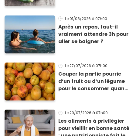
pour profiter de ses
bienfaits ?
Le 01/08/2026
à 07h00
Après un repas, faut-il
vraiment attendre 3h pour
aller se baigner ?
Le 27/07/2026
à 07h00
Couper la partie pourrie
d’un fruit ou d’un légume
pour le consommer quand
même : “Je vous invite à
arrêter” avertit ce médecin
Le 29/07/2026
à 07h00
Les aliments à privilégier
pour vieillir en bonne santé
: une nutritionniste fait le