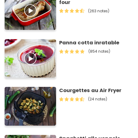
four
(263 notes)
Panna cotta inratable
(854 notes)
Courgettes au Air Fryer
(24 notes)