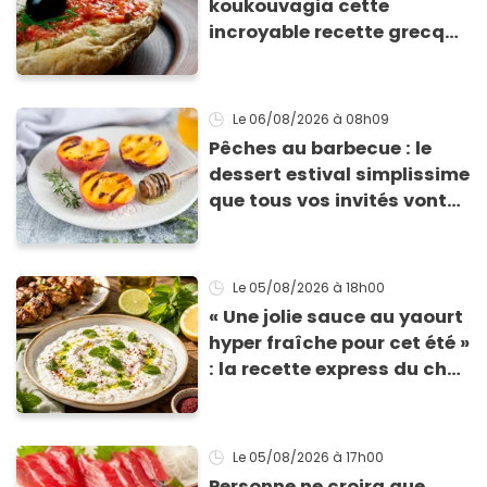
koukouvagia cette
incroyable recette grecque
à base de pain rassis et de
tomates
Le 06/08/2026
à 08h09
Pêches au barbecue : le
dessert estival simplissime
que tous vos invités vont
vous réclamer
Le 05/08/2026
à 18h00
« Une jolie sauce au yaourt
hyper fraîche pour cet été »
: la recette express du chef
Éric Frechon pour
accompagner vos
grillades
Le 05/08/2026
à 17h00
Personne ne croira que