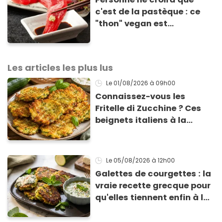
c'est de la pastèque : ce
"thon" vegan est
totalement bluffant
Les articles les plus lus
Le 01/08/2026
à 09h00
Connaissez-vous les
Fritelle di Zucchine ? Ces
beignets italiens à la
courgette prêts en 10 min
sont un pur délice !
Le 05/08/2026
à 12h00
Galettes de courgettes : la
vraie recette grecque pour
qu'elles tiennent enfin à la
cuisson