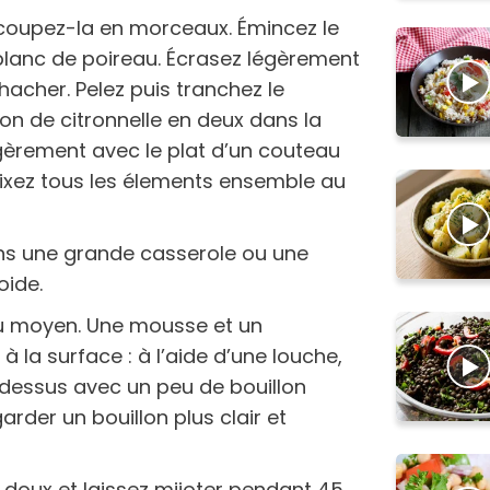
 coupez-la en morceaux. Émincez le
e blanc de poireau. Écrasez légèrement
 hacher. Pelez puis tranchez le
n de citronnelle en deux dans la
gèrement avec le plat d’un couteau
Mixez tous les élements ensemble au
ns une grande casserole ou une
oide.
feu moyen. Une mousse et un
 la surface : à l’aide d’une louche,
 dessus avec un peu de bouillon
rder un bouillon plus clair et
u doux et laissez mijoter pendant 45