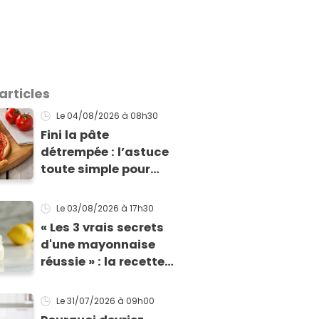
articles
Le 04/08/2026
à 08h30
Fini la pâte
détrempée : l’astuce
toute simple pour
réussir une tarte à la
tomate parfaitement
Le 03/08/2026
à 17h30
croustillante
« Les 3 vrais secrets
d'une mayonnaise
réussie » : la recette
d'une cheffe, prête en
2 minutes et bien
Le 31/07/2026
à 09h00
meilleure pour la