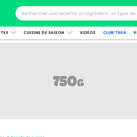
TTES
CUISINE DE SAISON
VIDÉOS
CLUB 750G
R