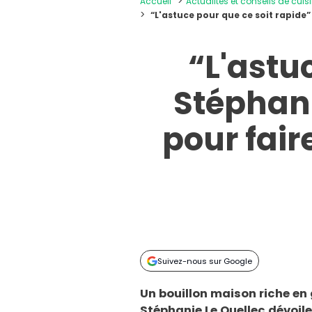
Accueil
Actualités et conseils de cuis
“L'astuce pour que ce soit rapide”
“L'astu
Stéphani
pour fair
Suivez-nous sur Google
Un bouillon maison riche en 
Stéphanie Le Quellec dévoil