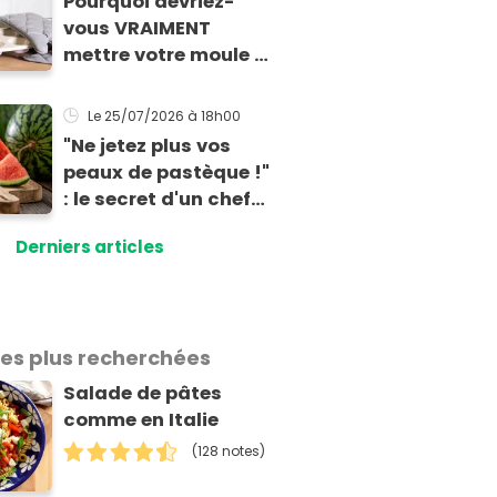
Pourquoi devriez-
santé
vous VRAIMENT
mettre votre moule à
muffins au
congélateur ? Cette
Le 25/07/2026
à 18h00
astuce va sauver vos
"Ne jetez plus vos
apéros d’été !
peaux de pastèque !"
: le secret d'un chef
pour un apéro anti-
Derniers articles
gaspi prêt en 10
minutes
les plus recherchées
Salade de pâtes
comme en Italie
(128 notes)