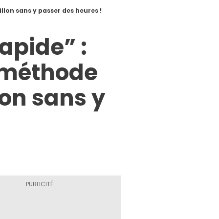
llon sans y passer des heures !
apide” :
e méthode
lon sans y
!