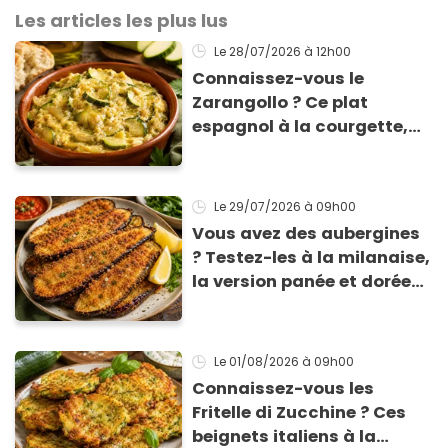
Les articles les plus lus
Le 28/07/2026
à 12h00
Connaissez-vous le
Zarangollo ? Ce plat
espagnol à la courgette,
prêt en 15 min pour moins
de 3 € !
Le 29/07/2026
à 09h00
Vous avez des aubergines
? Testez-les à la milanaise,
la version panée et dorée
qui change du gratin
classique
Le 01/08/2026
à 09h00
Connaissez-vous les
Fritelle di Zucchine ? Ces
beignets italiens à la