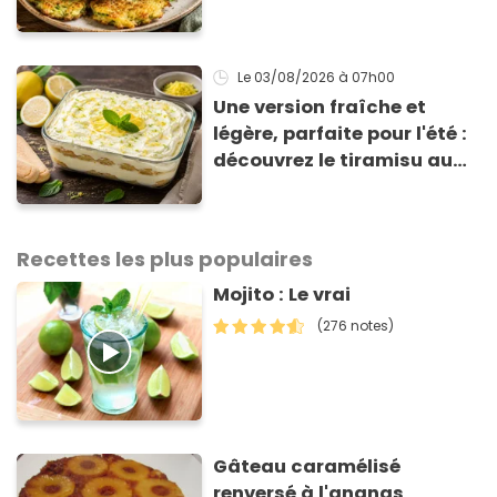
courgette prêts en 10 min
sont un pur délice !
Le 03/08/2026
à 07h00
Une version fraîche et
légère, parfaite pour l'été :
découvrez le tiramisu au
citron de Viviana, la
gagnante de Top Chef !
Recettes les plus populaires
Mojito : Le vrai
(276 notes)
Gâteau caramélisé
renversé à l'ananas