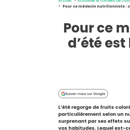
Accueil
Actualités et conseils de cuis
Pour ce médecin nutritionniste : ce
Pour ce mé
d’été est
Suivez-nous sur Google
L’été regorge de fruits colo
particulièrement selon un nu
surprenant par ses effets sur
vos habitudes. Lequel est-ce