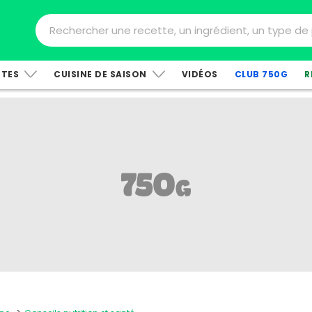
TTES
CUISINE DE SAISON
VIDÉOS
CLUB 750G
R