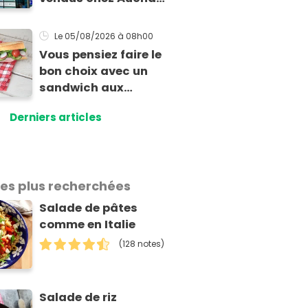
présentent un risque
sanitaire
Le 05/08/2026
à 08h00
Vous pensiez faire le
bon choix avec un
sandwich aux
crudités : cette
Derniers articles
experte prouve le
contraire
les plus recherchées
Salade de pâtes
comme en Italie
(128 notes)
Salade de riz