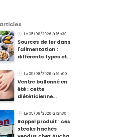
articles
Le 05/08/2026
à 16h30
Sources de fer dans
l'alimentation :
différents types et
différences
d'absorption par le
Le 05/08/2026
à 16h00
corps
Ventre ballonné en
été : cette
diététicienne
explique pourquoi et
comment l'éviter
Le 05/08/2026
à 12h30
Rappel produit : ces
steaks hachés
vendus chez Auchan