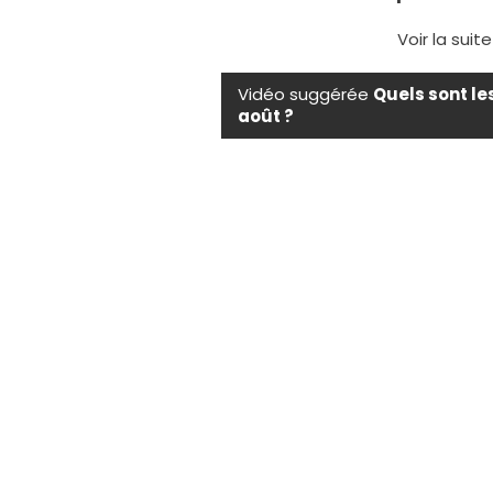
Voir la suit
Vidéo suggérée
Quels sont le
août ?