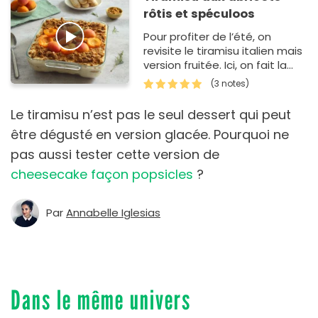
rôtis et spéculoos
Pour profiter de l’été, on
revisite le tiramisu italien mais
version fruitée. Ici, on fait la
part belle aux abricots avec
(3 notes)
une compot&eac…
Le tiramisu n’est pas le seul dessert qui peut
être dégusté en version glacée. Pourquoi ne
pas aussi tester cette version de
cheesecake façon popsicles
?
Par
Annabelle Iglesias
Dans le même univers