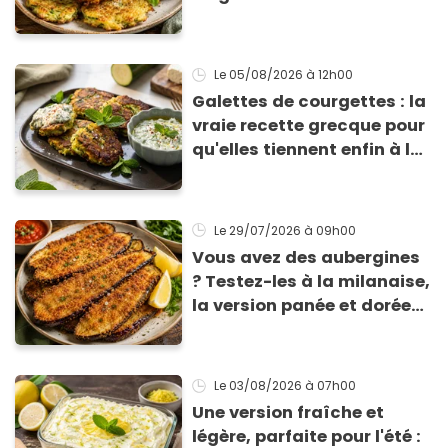
courgette prêts en 10 min
sont un pur délice !
Le 05/08/2026
à 12h00
Galettes de courgettes : la
vraie recette grecque pour
qu'elles tiennent enfin à la
cuisson
Le 29/07/2026
à 09h00
Vous avez des aubergines
? Testez-les à la milanaise,
la version panée et dorée
qui change du gratin
classique
Le 03/08/2026
à 07h00
Une version fraîche et
légère, parfaite pour l'été :