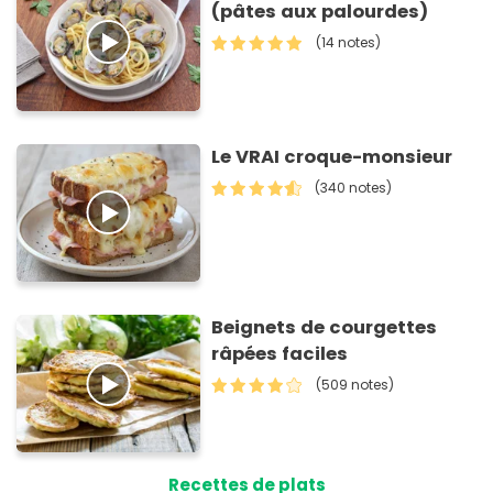
(pâtes aux palourdes)
(14 notes)
Le VRAI croque-monsieur
(340 notes)
Beignets de courgettes
râpées faciles
(509 notes)
Recettes de plats