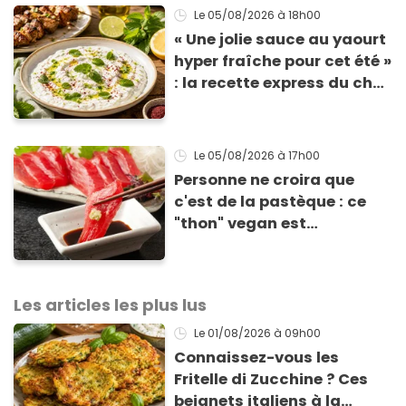
Le 05/08/2026
à 18h00
« Une jolie sauce au yaourt
hyper fraîche pour cet été »
: la recette express du chef
Éric Frechon pour
accompagner vos
grillades
Le 05/08/2026
à 17h00
Personne ne croira que
c'est de la pastèque : ce
"thon" vegan est
totalement bluffant
Les articles les plus lus
Le 01/08/2026
à 09h00
Connaissez-vous les
Fritelle di Zucchine ? Ces
beignets italiens à la