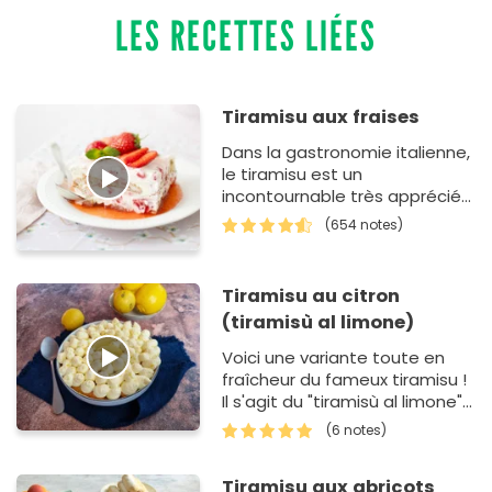
LES RECETTES LIÉES
Tiramisu aux fraises
Dans la gastronomie italienne,
le tiramisu est un
incontournable très apprécié
un peu partout dans le
(654 notes)
monde. C'est un dessert
simple &agra…
Tiramisu au citron
(tiramisù al limone)
Voici une variante toute en
fraîcheur du fameux tiramisu !
Il s'agit du "tiramisù al limone"
(tiramisuau citron en italien)
(6 notes)
originaire de la Côte…
Tiramisu aux abricots