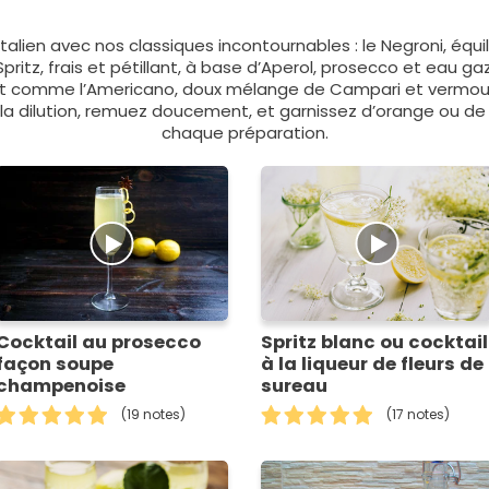
 italien avec nos classiques incontournables : le Negroni, équi
pritz, frais et pétillant, à base d’Aperol, prosecco et eau ga
out comme l’Americano, doux mélange de Campari et vermouth
 la dilution, remuez doucement, et garnissez d’orange ou de 
chaque préparation.
Cocktail au prosecco
Spritz blanc ou cocktail
façon soupe
à la liqueur de fleurs de
champenoise
sureau
(19 notes)
(17 notes)