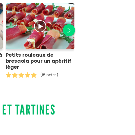
à
Petits rouleaux de
Antipasti d'été
n
bresaola pour un apéritif
(5 notes)
léger
(15 notes)
 ET TARTINES