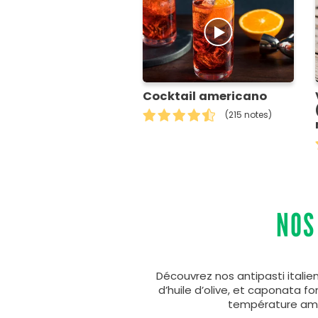
Cocktail americano
(215 notes)
NOS
Découvrez nos antipasti italien
d’huile d’olive, et caponata f
température amb