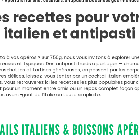
Apéritifs italiens : cocktails, antipasti & bouchées gourmandes
s recettes pour votr
italien et antipasti
ita à vos apéros ? Sur 750g, nous vous invitons à explorer u
voureuses et typiques. Des antipasti froids à partager — char
uschettas et tartines généreuses, en passant par les carpac
 délices, laissez-vous tenter par un cocktail italien emblém
. Vous retrouverez ici les recettes les plus populaires pour 
it pour un moment entre amis ou un repas complet façon ape
 un avant-goût de l’Italie en toute simplicité.
AILS ITALIENS & BOISSONS APÉR