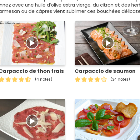
onnez avec une huile d’olive extra vierge, du citron et des h
armesan ou de câpres vient sublimer ces bouchées délicate
Carpaccio de thon frais
Carpaccio de saumon
(4 notes)
(34 notes)