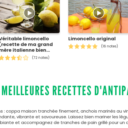
Véritable limoncello
Limoncello original
(recette de ma grand
(16 notes)
mère italienne bien
entendu ! )
(72 notes)
 MEILLEURES RECETTES D'ANTIP
s : coppa maison tranchée finement, anchois marinés au vinaig
ondante, vibrante et savoureuse. Laissez bien mariner les l
iante et accompagnez de tranches de pain grillé pour un c