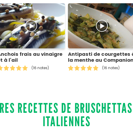
nchois frais au vinaigre
Antipasti de courgettes 
t à l'ail
la menthe au Companio
(16 notes)
(16 notes)
RES RECETTES DE BRUSCHETTAS
ITALIENNES