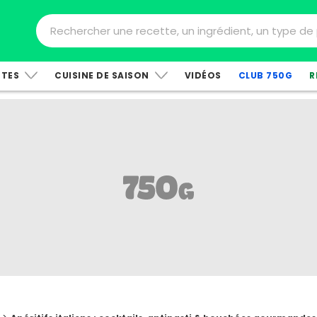
TTES
CUISINE DE SAISON
VIDÉOS
CLUB 750G
R