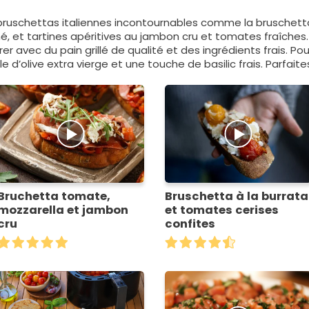
bruschettas italiennes incontournables comme la bruschet
mé, et tartines apéritives au jambon cru et tomates fraîche
er avec du pain grillé de qualité et des ingrédients frais. Pour
le d’olive extra vierge et une touche de basilic frais. Parfaites
Bruchetta tomate,
Bruschetta à la burrata
mozzarella et jambon
et tomates cerises
cru
confites