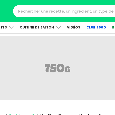
TTES
CUISINE DE SAISON
VIDÉOS
CLUB 750G
R