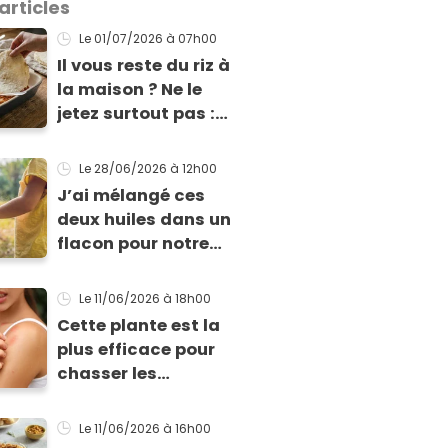
articles
Le 01/07/2026
à 07h00
Il vous reste du riz à
la maison ? Ne le
jetez surtout pas :
voici notre recette de
pâte à lasagne sans
Le 28/06/2026
à 12h00
gluten et sans
J’ai mélangé ces
lactose
deux huiles dans un
flacon pour notre
soirée barbecue :
tout le monde a exigé
Le 11/06/2026
à 18h00
de repartir avec la
Cette plante est la
recette de ma lotion
plus efficace pour
chasser les
moustiques (et non
ce n’est pas la
Le 11/06/2026
à 16h00
citronnelle !)