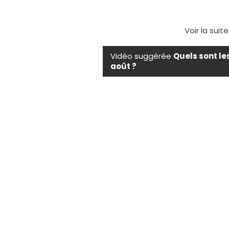
Voir la suit
Vidéo suggérée
Quels sont le
août ?