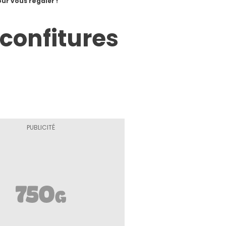
our vous régaler !
 confitures