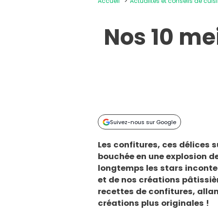
Accueil
Actualités et conseils de cuis
Nos 10 mei
Suivez-nous sur Google
Les confitures, ces délices
bouchée en une explosion de
longtemps les stars inconte
et de nos créations pâtissi
recettes de confitures
, all
créations plus originales !